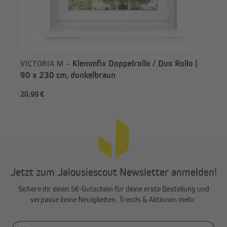
Stofftyp:
lichtdurchlässige Stoffe
Klemmfix Doppelrollo / Duo Rollo |
VICTORIA M –
Verwendungsmöglichkeit,
Sichtschutz oder Durchsicht
90 x 230 cm, dunkelbraun
je nach
20,99 €
ab 
Stellung der Stoffbahnen:
Merkmale:
- lichtdurchlässige Stoffe und
transparente Stoffe abwechselnd
- lichtdurchlässig im
geschlossenen Zustand
Jetzt zum Jalousiescout Newsletter anmelden!
Sichere dir einen 5€-Gutschein für deine erste Bestellung und
Stoffbahnhöhe
ca. 5 cm
verpasse keine Neuigkeiten, Trends & Aktionen mehr.
(transparente
Stoffbahn):