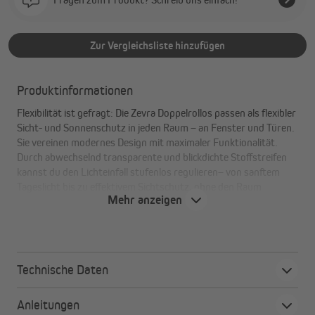
Zur Vergleichsliste hinzufügen
Produktinformationen
Flexibilität ist gefragt: Die Zevra Doppelrollos passen als flexibler
Sicht- und Sonnenschutz in jeden Raum – an Fenster und Türen.
Sie vereinen modernes Design mit maximaler Funktionalität.
Durch abwechselnd transparente und blickdichte Stoffstreifen
kannst du den Lichteinfall stufenlos regulieren– von sanftem
Tageslicht bis zu effektivem Sichtschutz, ohne den Raum
Mehr anzeigen
komplett zu verdunkeln. Elegant, praktisch und ideal für Wohn-
und Arbeitsräume – perfekt kombinierbar mit Gardinen.
Deine Vorteile auf einen Blick:
Technische Daten
Geeignet für große und kleine Fenster & Türen
Anleitungen
Sekundenschnelle Montage Dank Vormontage