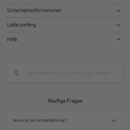
Feuchtraumgeeignet somit auch für Bad und WC
Sicherheitsinformationen
geegneit
Dank der zwei übereinanderliegenden Stoffbahnen
Lieferumfang
mit transparenten und blickdichten Streifen lässt sich
der Lichteinfall individuell anpassen
Stilvolle Alternative zu klassischen Rollos
Hilfe
Montage mittels Klemmhaltern (für Fenstrahmen mit
15 – 25 mm Stärke) oder mittels Schrauben (beides
im Lieferumfang enthalten)
Optionale Montage mittels Klebehalter
Häufige Fragen
Wann ist der Artikel lieferbar?