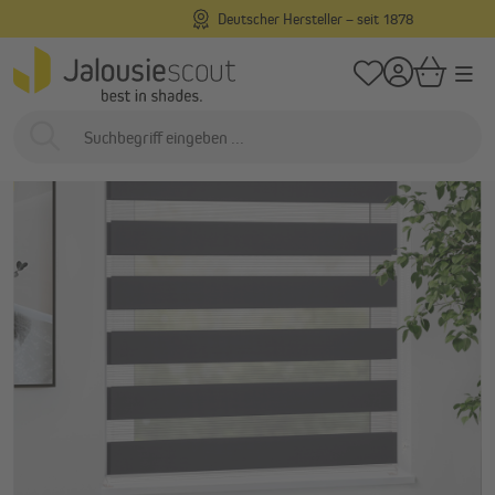
Deutscher Hersteller – seit 1878
alt springen
/
/
Startseite
Innenliegend
Rollos
Doppelrollos