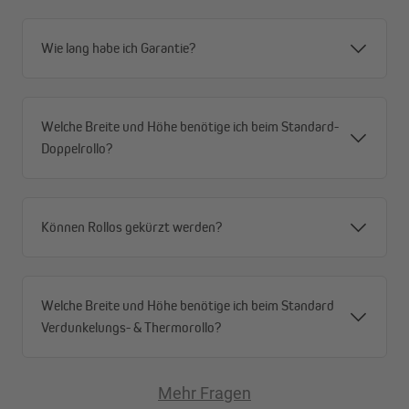
Wie lang habe ich Garantie?
Welche Breite und Höhe benötige ich beim Standard-
Doppelrollo?
Können Rollos gekürzt werden?
Welche Breite und Höhe benötige ich beim Standard
Stufenlose Lichtregulierung
Verdunkelungs- & Thermorollo?
Privatsphäre genießen und trotzdem Tageslicht nutzen.
Doppelrollos ermöglichen Sichtschutz, ohne den Raum komplett
zu verdunkeln. Die klare Linienführung und die Stoffstreifen
Mehr Fragen
sorgen für eine zeitlose, elegante Optik und sind ideal für kleine