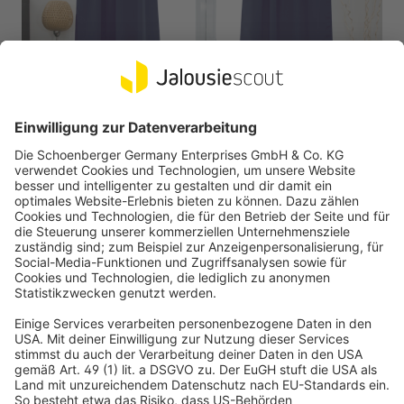
VICTORIA M
AURORA Vorhang mit Kräuselband | verdunkelnd, 140 x
245 cm, blau
Leicht schimmernde Farben für elegante Optik
Mit thermoaktiver, schwarzer Schicht als Lärm-, Wärme- &