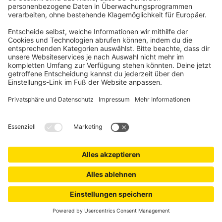
Kälteschutz
-75%
5,49 €
UVP
21,99 €