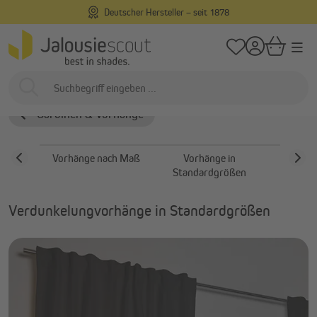
Deutscher Hersteller – seit 1878
Zufrie
alt springen
/
/
Startseite
Innenliegend
Gardinen & Vorhänge
Verdunkelungsvorhän
Verdunkelungsvorhänge
Gardinen & Vorhänge
Vorhänge nach Maß
Vorhänge in
Gardine
Standardgrößen
Zu
Verdunkelungvorhänge in Standardgrößen