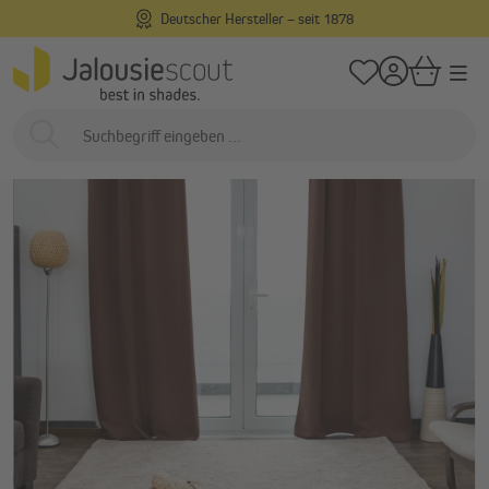
Deutscher Hersteller – seit 1878
alt springen
/
/
Startseite
Innenliegend
Gardinen & Vorhänge
Verdunkelungsvorhäng