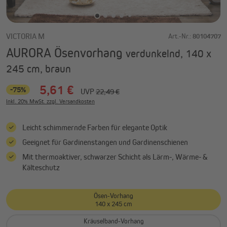
VICTORIA M
Art.-Nr.:
80104707
AURORA Ösenvorhang
verdunkelnd, 140 x
245 cm, braun
5,61 €
-75%
UVP
22,49 €
Inkl. 20% MwSt. zzgl. Versandkosten
Leicht schimmernde Farben für elegante Optik
Geeignet für Gardinenstangen und Gardinenschienen
Mit thermoaktiver, schwarzer Schicht als Lärm-, Wärme- &
Kälteschutz
Ösen-Vorhang
140 x 245 cm
Kräuselband-Vorhang