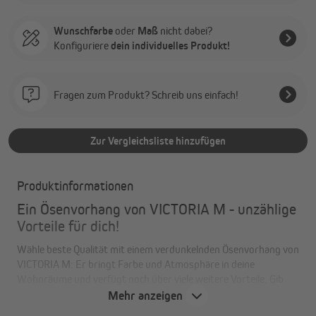
Wunschfarbe
oder
Maß
nicht dabei?
Konfiguriere
dein individuelles Produkt!
Fragen zum Produkt? Schreib uns einfach!
Zur Vergleichsliste hinzufügen
Produktinformationen
Ein Ösenvorhang von VICTORIA M - unzählige
Vorteile für dich!
Wähle beste Qualität mit einem verdunkelnden Ösenvorhang von
VICTORIA M: Er bringt Farbe und Atmosphäre in deine
Wohnräume und verfügt noch über viele weitere Vorteile. Gib
deinem Zuhause den letzten Schliff mit einem hochwertigen
Mehr anzeigen
Ösenschal! Der Ösenvorhang von VICTORIA M ist aus solidem