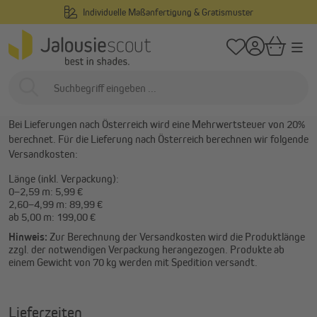
Individuelle Maßanfertigung & Gratismuster
alt springen
/
Startseite
Hilfe
Lieferzeiten & Versand
Lieferzeiten & Versand
Lieferzeiten innerhalb Österreich
Bei Lieferungen nach Österreich wird eine Mehrwertsteuer von 20%
berechnet. Für die Lieferung nach Österreich berechnen wir folgende
Versandkosten:
Länge (inkl. Verpackung):
0–2,59 m: 5,99 €
2,60–4,99 m: 89,99 €
ab 5,00 m: 199,00 €
Hinweis:
Zur Berechnung der Versandkosten wird die Produktlänge
zzgl. der notwendigen Verpackung herangezogen. Produkte ab
einem Gewicht von 70 kg werden mit Spedition versandt.
Lieferzeiten