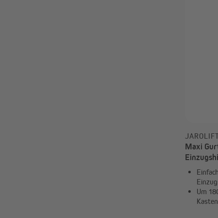
JAROLIF
Maxi Gur
Einzugshi
7 m Gurt
Einfac
Einzug
Um 180
Kasten