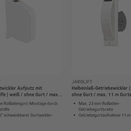
T
JAROLIFT
twickler Aufputz mit
Halbeinlaß-Getriebewickler |
lfe | weiß / ohne Gurt / max.
ohne Gurt / max. 11 m Gur
aufnahme
he Rollladengurt-Montage durch
Max. 23 mm Rollladen-
shilfe
Getriebegurtbreite
° schwenkbarer Gurtwickler-
Getriebegurtaufnahme 11 m