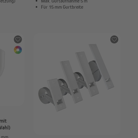
setzung)
Max. Gurtaufnahme 5 m
Für 15 mm Gurtbreite
ab 5,99 €
mit
Wahl)
0 mm