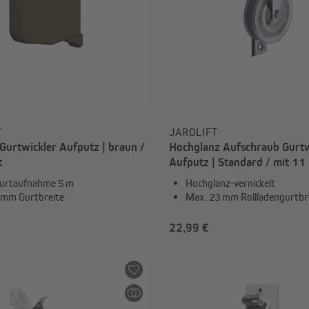
T
JAROLIFT
urtwickler Aufputz | braun /
Hochglanz Aufschraub Gurtw
t
Aufputz | Standard / mit 11
Gurtaufnahme / Vernickelt
urtaufnahme 5 m
Hochglanz-vernickelt
 mm Gurtbreite
Max. 23 mm Rollladengurtbr
22,99 €