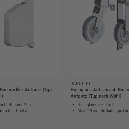
Smart Home von Homepilot
Elektroinstallation
Smart Home Aktoren &
Zeitschaltuhren
Sensoren
Alle anzeigen
T
JAROLIFT
Gurtwickler Aufputz (Typ
Hochglanz Aufschraub Gurtw
l)
Aufputz (Typ nach Wahl)
urtaufnahme 5 m
Hochglanz-vernickelt
 mm Gurtbreite
Max. 23 mm Rollladengurtbr
€