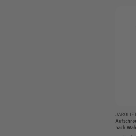
6 m
142 mm
7 m
144 mm
155 mm
160 mm
165 mm
172 mm
176 mm
177 mm
186 mm
212 mm
214 mm
260 mm
80 mm
JAROLIF
Aufschra
nach Wah