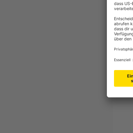
JAROLIF
Schwenk G
inkl. 5 m
Max. G
Für 15
5,99 €