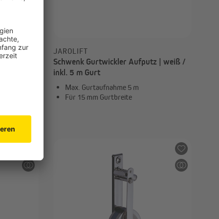
JAROLIFT
 | weiß /
Schwenk Gurtwickler Aufputz | weiß /
inkl. 5 m Gurt
Max. Gurtaufnahme 5 m
Für 15 mm Gurtbreite