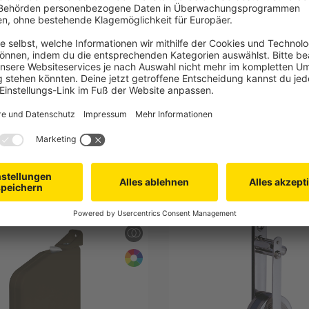
T
JAROLIFT
urtwickler Aufputz | braun /
Schwenk Gurtwickler Aufputz
 Gurt
ohne Gurt
urtaufnahme 5 m
Max. Gurtaufnahme 5 m
 mm Gurtbreite
Für 15 mm Gurtbreite
3,99 €