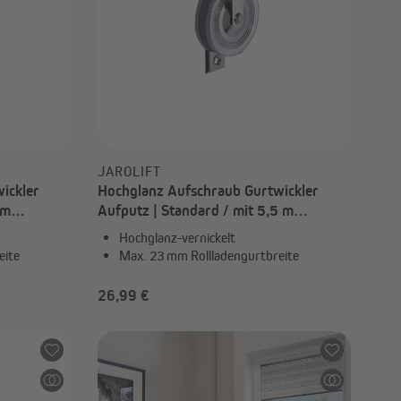
4,59 €
JAROLIFT
ickler
Hochglanz Aufschraub Gurtwickler
 m
Aufputz | Standard / mit 5,5 m
Gurtaufnahme / Vernickelt
Hochglanz-vernickelt
eite
Max. 23 mm Rollladengurtbreite
26,99 €