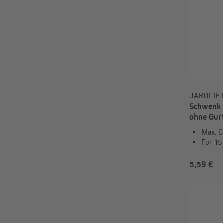
JAROLIF
Schwenk G
ohne Gur
Max. G
Für 15
5,59 €