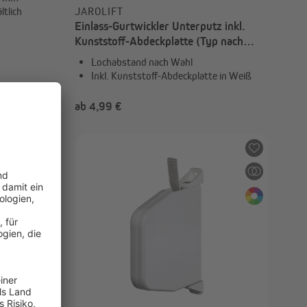
ltlich
JAROLIFT
Einlass-Gurtwickler Unterputz inkl.
Kunststoff-Abdeckplatte (Typ nach
Wahl)
Lochabstand nach Wahl
Inkl. Kunststoff-Abdeckplatte in Weiß
ab 4,99 €