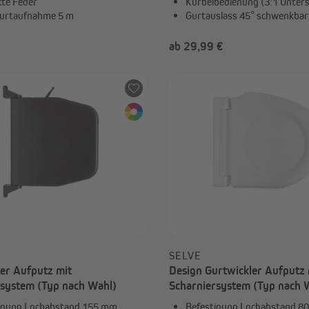
kte Feder
Kurbelbedienung (3:1 Unter
urtaufnahme 5 m
Gurtauslass 45° schwenkbar
ab 29,99 €
€
SELVE
er Aufputz mit
Design Gurtwickler Aufputz 
rsystem (Typ nach Wahl)
Scharniersystem (Typ nach 
igung Lochabstand 155 mm
Befestigung Lochabstand 8