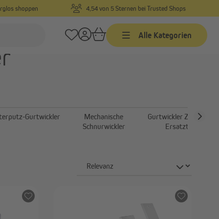
orglos shoppen
4,54 von 5 Sternen bei Trusted Shops
Alle Kategorien
er
Zeitschaltuhren
Kabelgebundene
Zeitschaltuhren mit
Funkempfänger
terputz-Gurtwickler
Mechanische
Gurtwickler Zubehör &
Funk Zeitschaltuhren
Schnurwickler
Ersatzteile
Zeitschaltuhr Zubehör
r
Garagentorantriebe
ung
Garagentorantrieb Zubehör