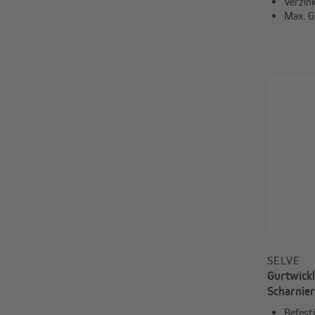
Verzin
Max. G
ab 4,59 
SELVE
Gurtwickl
Scharnie
Befest