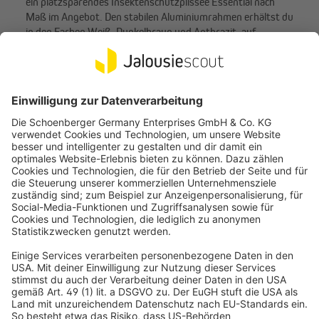
ein platzsparendes Insektenschutzplissee Essential nach
Maß im Angebot. Den stabilen Aluminiumrahmen erhältst du
in den Farben Weiß, Dunkelbraun und Anthrazit, auf
Wunsch lackieren wir den Rahmen auch in deiner
Lieblingsfarbe. Das Gitternetzgewebe ist
witterungsbeständig und pflegeleicht. Die Montage ist
direkt auf dem Türrahmen, auf dem Mauerwerk oder in der
Türlaibung möglich.
Zur Insektenschutz-Plissee Essential für Türen nach
Insektenschutz-Schiebetür nach Maß
Du suchst nach einer Insektenschutzlösung für große
Balkon- oder Terrassentüren? Dann bist du mit unseren
Insektenschutz-Schiebetüren nach Maß richtig beraten. In
unserem Online-Konfigurator hast du die Möglichkeit, die
Schiebetür in den Ausführungen „einfache Tür“ oder
„Doppeltür“ zu wählen. Den Rahmen aus Aluminium bieten
wir dir nicht nur in den klassischen Farben Weiß und