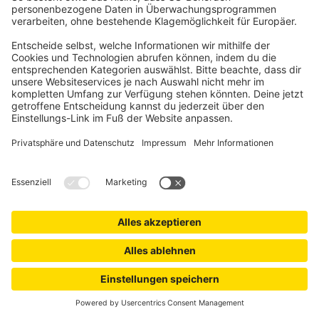
Anthrazit, sondern auch in warmen Brauntönen mit
Holzoptik. Montiere die Schiebetür direkt am Türrahmen,
sorgt eine Bürstendichtung für die optimale Abdichtung. Bei
der Befestigung am Mauerwerk empfehlen wir für den
größtmöglichen Schutz vor Insekten, die von uns
angebotenen Abschlussschienen mitzubestellen.
Zur Insektenschutz-Schiebetür nach Maß
Kellerlichtschachtabdeckungen nach Maß
Gitterroste von Lichtschächten haben häufig einen
gravierenden Nachteil: Durch zu große Gitternetzabstände
gelangt Laub und Schmutz in den Kellerschacht. Spinnen,
aber selbst kleine Nagetiere schaffen es ebenfalls durch das
Gitter und landen bei geöffnetem Fenster dann in deinem
Keller. Mit einer engmaschig gefertigten
Kellerlichtschachtabdeckung nach Maß kannst du hier
wirksam vorbeugen. Die Abdeckung aus robustem
Aluminium ist äußerst witterungsbeständig und trittfest.
Sollte dein Kellerfenster über den Lichtschacht ragen,