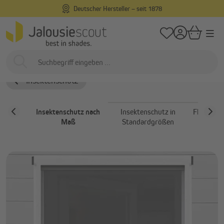
Deutscher Hersteller – seit 1878
alt springen
/
/
Startseite
Außenliegend
Insektenschutz
Insektenschutz nach Maß
Insektenschutz nach Maß
Insektenschutz
Insektenschutz nach
Insektenschutz in
Fliegengit
Maß
Standardgrößen