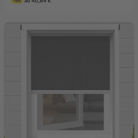
ab 40,84 €
-5%