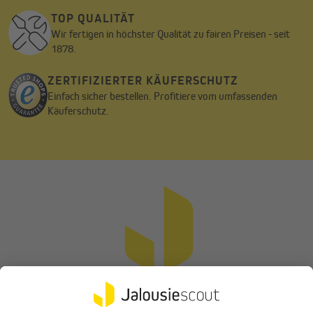
TOP QUALITÄT
Wir fertigen in höchster Qualität zu fairen Preisen - seit
1878.
ZERTIFIZIERTER KÄUFERSCHUTZ
Einfach sicher bestellen. Profitiere vom umfassenden
Käuferschutz.