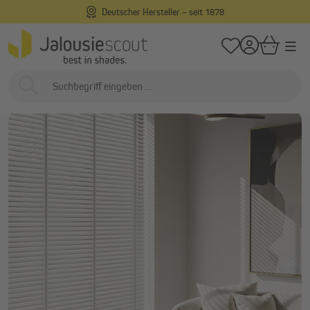
Deutscher Hersteller – seit 1878
alt springen
/
Startseite
Über Uns
Darum Jalousiescout
Darum Jalousiescout…