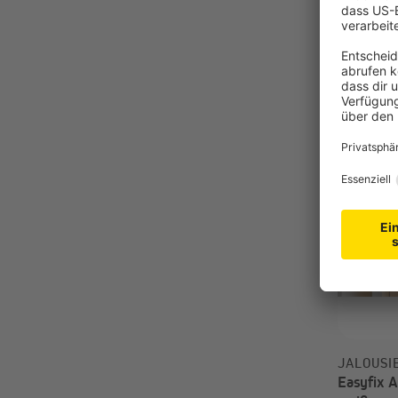
8,99 €
JALOUSI
Easyfix A