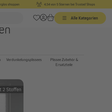
orglos shoppen
4,54 von 5 Sternen bei Trusted Shops
Alle Kategorien
ßen
Jalousien
Jalousien nach Maß
Jalousien in Standardgrößen
n
Verdunkelungsplissees
Plissee Zubehör &
Alu-Jalousien
Ersatzteile
Alle anzeigen