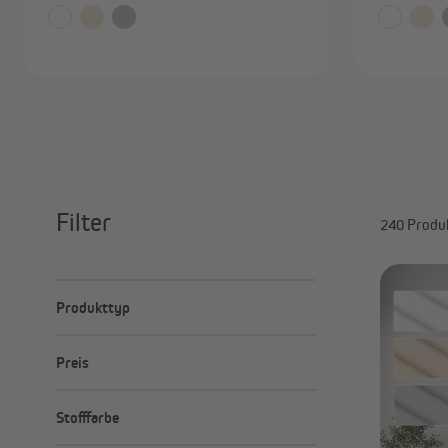
Filter
240 Produ
Produkttyp
Doppelplissee
Preis
Normales Plissee
Wabenplissees
Minimal
Maximal
–
Stofffarbe
€
€