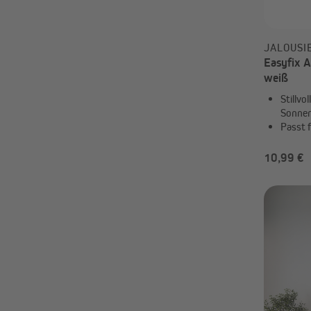
JALOUSI
Easyfix A
weiß
Stillvo
Sonne
Passt 
10,99 €