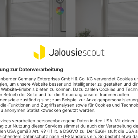
ab 6,99 €
ESCOUT
JALOUSIESCOUT
llday Plissee | 75 x 100 cm,
Easyfix Allday Plissee | 35 
weiß
ller und zeitloser Sicht- und
Stillvoller und zeitloser Sicht
nschutz
Sonnenschutz
für 90 % der deutschen Fenster
Passt für 90 % der deutsche