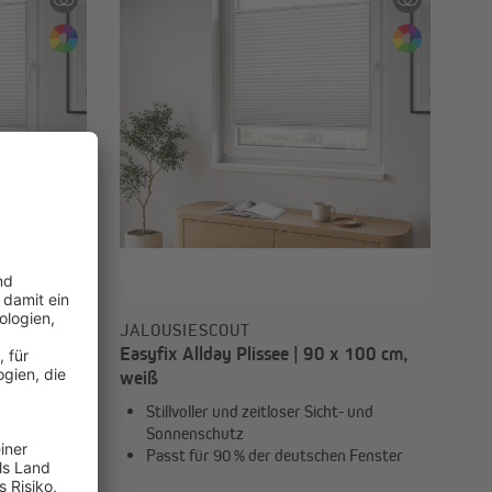
JALOUSIESCOUT
x 100 cm,
Easyfix Allday Plissee | 90 x 100 cm,
weiß
- und
Stillvoller und zeitloser Sicht- und
Sonnenschutz
n Fenster
Passt für 90 % der deutschen Fenster