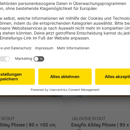
4,99 €
ESCOUT
JALOUSIESCOUT
llday Plissee | 80 x 100 cm,
Easyfix Allday Plissee | 95 