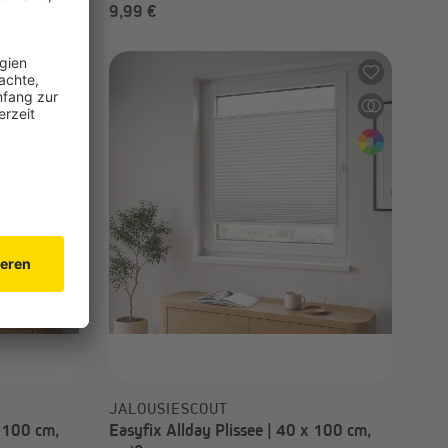
9,99 €
JALOUSIESCOUT
x 100 cm,
Easyfix Allday Plissee | 40 x 100 cm,