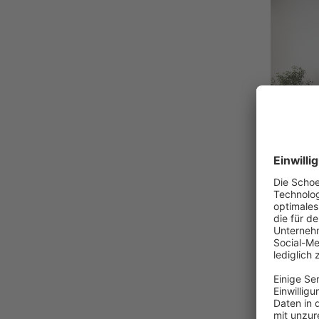
90 cm
95 cm
JALOUSI
Easyfix A
weiß
Stillvo
Sonne
Passt 