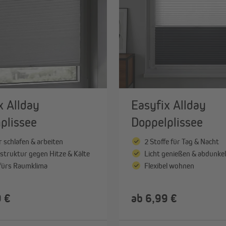
Gardinenstangen & Zubehör
Alle anzeigen
x Allday
Easyfix Allday
plissee
Doppelplissee
 schlafen & arbeiten
2 Stoffe für Tag & Nacht
truktur gegen Hitze & Kälte
Licht genießen & abdunke
 fürs Raumklima
Flexibel wohnen
9 €
ab 6,99 €