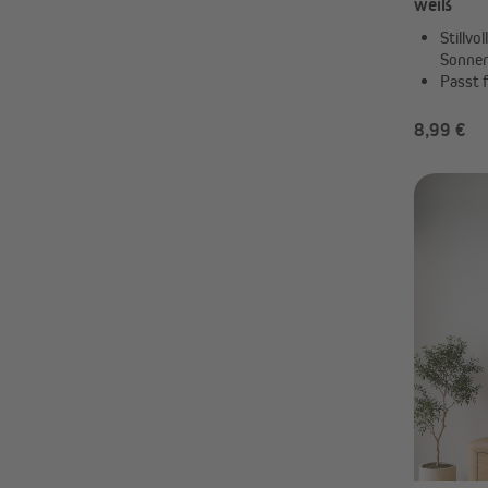
weiß
Stillvo
Sonne
Passt 
8,99 €