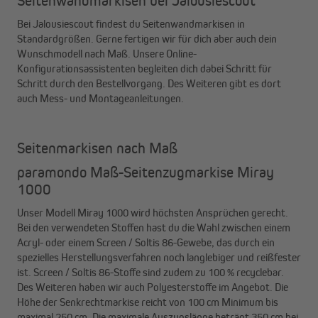
Seitenwandmarkisen bei Jalousiescout
Bei Jalousiescout findest du Seitenwandmarkisen in
Standardgrößen. Gerne fertigen wir für dich aber auch dein
Wunschmodell nach Maß. Unsere Online-
Konfigurationsassistenten begleiten dich dabei Schritt für
Schritt durch den Bestellvorgang. Des Weiteren gibt es dort
auch Mess- und Montageanleitungen.
Seitenmarkisen nach Maß
paramondo Maß-Seitenzugmarkise Miray
1000
Unser Modell Miray 1000 wird höchsten Ansprüchen gerecht.
Bei den verwendeten Stoffen hast du die Wahl zwischen einem
Acryl- oder einem Screen / Soltis 86-Gewebe, das durch ein
spezielles Herstellungsverfahren noch langlebiger und reißfester
ist. Screen / Soltis 86-Stoffe sind zudem zu 100 % recyclebar.
Des Weiteren haben wir auch Polyesterstoffe im Angebot. Die
Höhe der Senkrechtmarkise reicht von 100 cm Minimum bis
maximal 250 cm. Die maximale Auszugslänge beträgt 350 cm bei