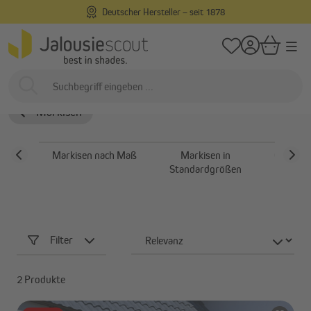
Deutscher Hersteller – seit 1878
alt springen
/
/
Startseite
Außenliegend
Markisen
Seitenmarkisen
Seitenmarkisen
Markisen
Markisen nach Maß
Markisen in
Gelenka
Standardgrößen
Filter
2 Produkte