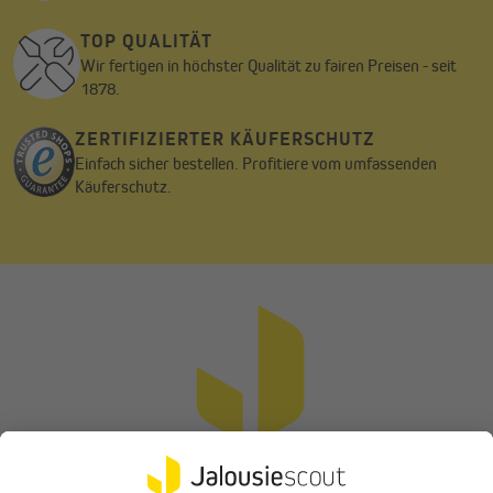
TOP QUALITÄT
Wir fertigen in höchster Qualität zu fairen Preisen - seit
1878.
ZERTIFIZIERTER KÄUFERSCHUTZ
Einfach sicher bestellen. Profitiere vom umfassenden
Käuferschutz.