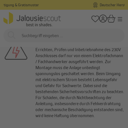
Deutscher Hersteller – seit 1878
alt springen
/
Startseite
Hilfe
Sicherheitshinweise
Sicherheitshinweise
Elektroanschluss
Errichten, Prüfen und Inbetriebnahme des 230V
Anschlusses darf nur von einem Elektrofachmann
/ Fachhandwerker ausgeführt werden. Zur
Montage muss die Anlage unbedingt
spannungslos geschaltet werden. Beim Umgang
mit elektrischem Strom besteht Lebensgefahr
und Gefahr für Sachwerte. Dabei sind die
bestehenden Sicherheitsvorschriften zu beachten.
Für Schäden, die durch Nichtbeachtung der
Anleitung, insbesondere durch Fehlverdrahtung
oder mechanische Beschädigung entstanden sind,
wird keine Haftung übernommen.