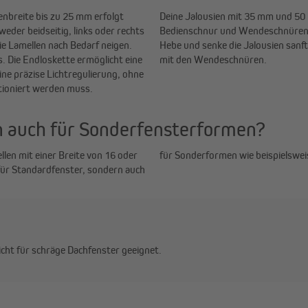
enbreite bis zu 25 mm erfolgt
Deine Jalousien mit 35 mm und 50
der beidseitig, links oder rechts
Bedienschnur und Wendeschnüren!
e Lamellen nach Bedarf neigen.
Hebe und senke die Jalousien sanft
. Die Endloskette ermöglicht eine
mit den Wendeschnüren.
ne präzise Lichtregulierung, ohne
itioniert werden muss.
 auch für Sonderfensterformen?
len mit einer Breite von 16 oder
für Sonderformen wie beispielswei
 für Standardfenster, sondern auch
cht für schräge Dachfenster geeignet.