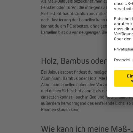
Als Maß-Jalousie bezeichnet man eine Sicht- und
Fenster oder Türen, die mm-genau auf dein indivi
Sie besteht hauptsächlich aus miteinander verbun
nach Justierung der Lamellen kann der Lichteinfall 
kannst du am PC arbeiten, ohne geblendet zu wer
Lamellen bist du vor neugierigen Blicken geschütz
Holz, Bambus oder Alumi
Bei Jalousiescout findest du maßgefertigte Innenj
Aluminium, Bambus oder Holz. Alle Materialien sind
Aluminiumlamellen haben den Vorzug, dass du ein
und deinen Sichtschutz somit als gestalterisches
einsetzen kannst - auch in Bad und Küche. Silberne
außerdem hervorragend das einfallende Licht, so d
Räumen stauen kann.
Wie kann ich meine Maß-J