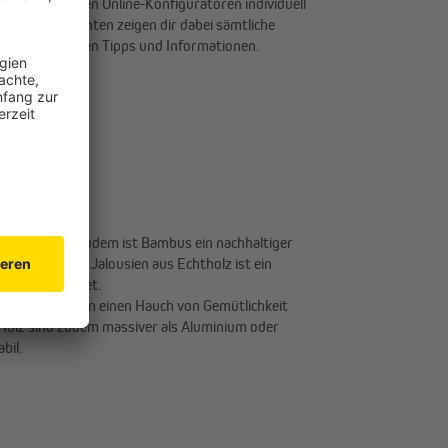
t du in unseren Online-Konfiguratoren individuell
tionsassistenten zeigen dir dabei sämtliche
h mit wertvollen Tipps und Informationen.
nd elastisch. Zudem ist Bambus ein nachhaltiger
Im Gegensatz zu Jalousien aus Echtholz ist ein
chtraumgeeignet.
rial, das Räumen einen Hauch von Gemütlichkeit
Holz sind zudem massiver als Aluminium oder
bil.