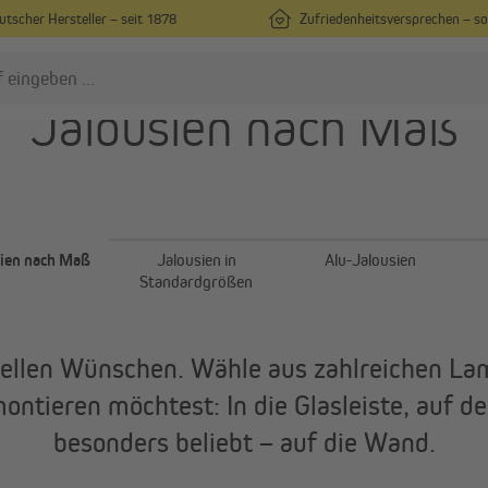
utscher Hersteller – seit 1878
Zufriedenheitsversprechen – s
Jalousien nach Maß
lissees
Rollos
Plissees nach Maß
Rollos nach Maß
Plissees in Standardgrößen
Rollos in Standardgrößen
ien nach Maß
Jalousien in
Alu-Jalousien
Plissees ohne Bohren
Rollos ohne Bohren
Standardgrößen
Alle anzeigen
Alle anzeigen
uellen Wünschen. Wähle aus zahlreichen La
ntieren möchtest: In die Glasleiste, auf den
besonders beliebt – auf die Wand.
ardinen & Vorhänge