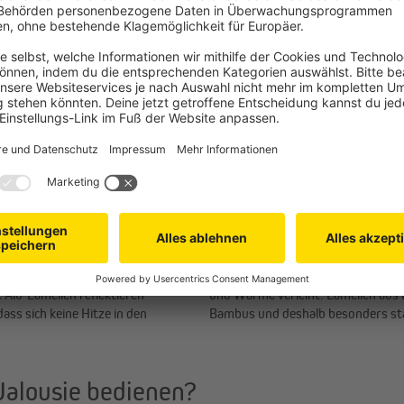
 Sonnenschutzvorrichtung für
Deine maßgefertigte Jalousie kanns
duelles Wunschmaß gefertigt wird.
zusammenstellen. Unsere Konfigura
denen, beweglichen Lamellen. Je
Optionen auf und unterstützen dic
individuell reguliert werden. So
den und bei geschlossenen
t.
nium?
alousien mit Lamellen aus
Bambusjalousien sind sehr leicht u
 pflegeleicht und langlebig.
Rohstoff, der voll im Trend liegt. 
e sehr große Farbauswahl hast
Sichtschutz aus Bambus auch feu
 Element in deiner Wohnung
Auch Holz ist ein natürliches Mate
 Alu-Lamellen reflektieren
und Wärme verleiht. Lamellen aus 
ass sich keine Hitze in den
Bambus und deshalb besonders sta
alousie bedienen?