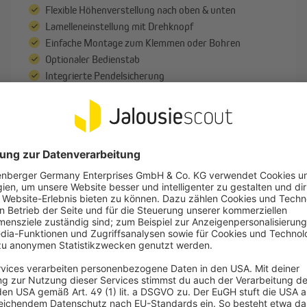
Flexible Höhenverstellung nach oben & unten
Lamelleneinstellung mit Drehknopf
Einfache Montage zum Klemmen oder Bohren
Optionaler Bedienstab
Integrierte Pendelsicherung
UVP
74,01 €
ab 70,31 €
-5%
ch Maß?