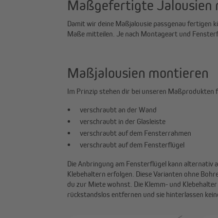
Maßgefertigte Jalousien
Damit wir deine Maßjalousie passgenau fertigen 
unterschiedlich vorgehen. Unsere Konfigurati
Maße mitteilen. Je nach Montageart und Fenste
Maßjalousien montieren
Im Prinzip stehen dir bei unseren Maßprodukten 
verschraubt an der Wand
verschraubt in der Glasleiste
verschraubt auf dem Fensterrahmen
verschraubt auf dem Fensterflügel
Die Anbringung am Fensterflügel kann alternativ 
im Konfigurator unter „Befestigung“ die Option „auf d
Klebehaltern erfolgen. Diese Varianten ohne Bohr
dann in der Auswahl die entsprechende M
du zur Miete wohnst. Die Klemm- und Klebehalter
rückstandslos entfernen und sie hinterlassen kein