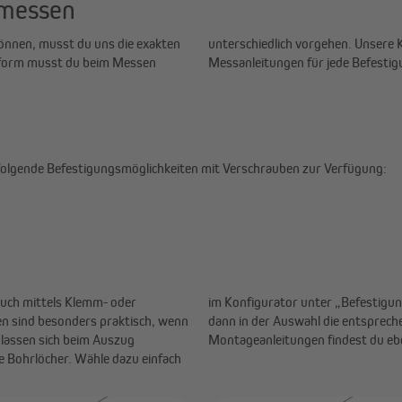
 messen
können, musst du uns die exakten
onsassistenten halten für dich
rform musst du beim Messen
Messanleitungen für jede Befestigu
folgende Befestigungsmöglichkeiten mit Verschrauben zur Verfügung:
auch mittels Klemm- oder
em Fensterflügel“ und gebe
en sind besonders praktisch, wenn
ontageart ein. Detaillierte
 lassen sich beim Auszug
Montageanleitungen findest du ebe
e Bohrlöcher. Wähle dazu einfach