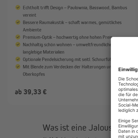
Echtholt trifft Design – Paulownia, Basswood, Bambus
vereint
Bessere Raumakustik – schaft warmes, gemütliches
Ambiente
Premium-Optik – hochwertig ohne hohen Preis
Nachhaltig schön wohnen – umweltfreundliche,
langlebige Materialien
Optionale Pendelsicherung mit seitl. Schnurführung
Mit Blende zum Verdecken der Halterungen und des
Oberkopfes
ab 39,33 €
Was ist eine Jalousie na