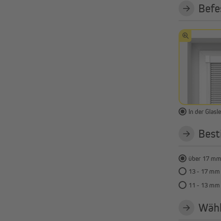
Befe
In der Glasle
Best
über 17 mm 
13 - 17 mm 
11 - 13 mm 
Wähl