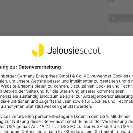
511 grau
matt
2005 beige
glänzend