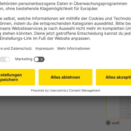
3 braun
glänzend
Wähl
Endl
weiß