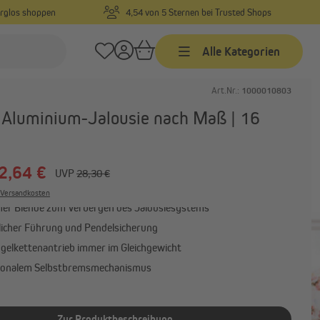
orglos shoppen
4,54 von 5 Sternen bei Trusted Shops
Alle Kategorien
Art.Nr.:
1000010803
Jalousien
 Aluminium-Jalousie nach Maß | 16
Jalousien nach Maß
Jalousien in Standardgrößen
2,64 €
UVP
28,30 €
Alu-Jalousien
. Versandkosten
Alle anzeigen
cher Blende zum Verbergen des Jalousiesystems
tlicher Führung und Pendelsicherung
gelkettenantrieb immer im Gleichgewicht
ionalem Selbstbremsmechanismus
Zur Produktbeschreibung