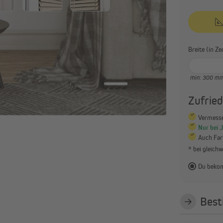
Breite 
min: 300 m
Zufrie
Vermess
Nur bei 
Auch Farb
* bei gleich
Du bekom
Best