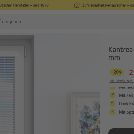
utscher Hersteller – seit 1878
Zufriedenheitsversprechen – s
lissees
Rollos
Kantrea
Plissees nach Maß
Rollos nach Maß
mm
Plissees in Standardgrößen
Rollos in Standardgrößen
2
-20%
Plissees ohne Bohren
Rollos ohne Bohren
Alle anzeigen
Alle anzeigen
Inkl. MwSt. zzgl
Mit fla
Mit sei
ardinen & Vorhänge
Dank Ku
Vorhänge nach Maß
Mit opt
Vorhänge in Standardgrößen
Gardinenstangen & Zubehör