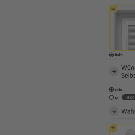
links
Wüns
Selb
nein
ja
+ 5,00
Wähl