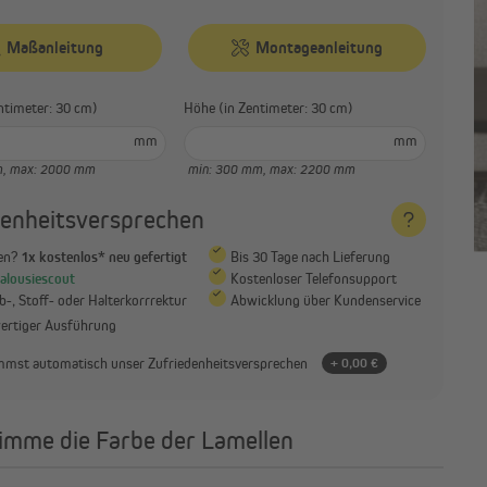
Maßanleitung
Montageanleitung
(in Zentimeter: 30 cm)
Höhe (in Zentimeter: 30 cm)
mm
mm
m,
max: 2000 mm
min: 300 mm,
max: 2200 mm
denheitsversprechen
en?
1x kostenlos* neu gefertigt
Bis 30 Tage nach Lieferung
Jalousiescout
Kostenloser Telefonsupport
-, Stoff- oder Halterkorrrektur
Abwicklung über Kundenservice
wertiger Ausführung
mst automatisch unser Zufriedenheitsversprechen
+ 0,00 €
imme die Farbe der Lamellen