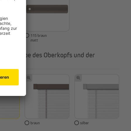
115 braun
matt
e die Farbe des Oberkopfs und der
eiste
braun
silber