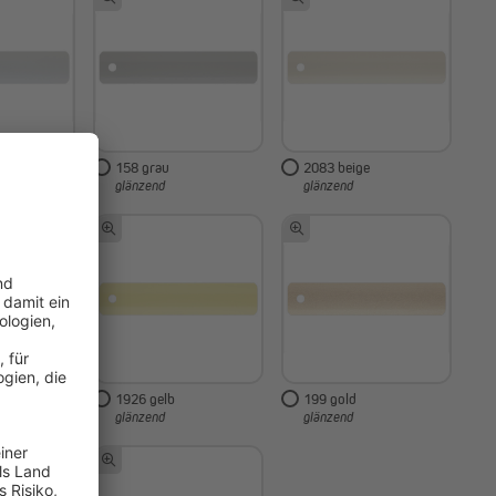
158 grau
2083 beige
glänzend
glänzend
1926 gelb
199 gold
glänzend
glänzend