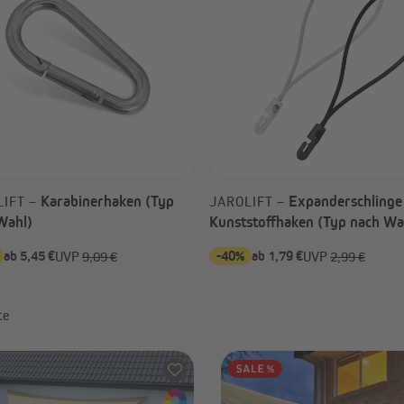
Alle anzeigen
avillons & Zelte
Sichtschutz
Faltpavillons und Steckpavillons
Balkonbespannungen
Heizstrahler
Sichtschutzmatten
Pavillon Zubehör & Ersatzteile
Sichtschutzstreifen
Alle anzeigen
Karabinerhaken (Typ
Expanderschlinge
LIFT –
JAROLIFT –
Wahl)
Kunststoffhaken (Typ nach Wa
ab 5,45 €
-40%
ab 1,79 €
UVP
9,09 €
UVP
2,99 €
te