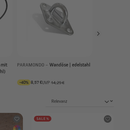
Außenrollos | Senkrechtmarkisen
 mit
Wandöse | edelstahl
PARAMONDO –
hl)
-40%
8,57 €
-70%
ab 6,93 €
UVP
14,29 €
U