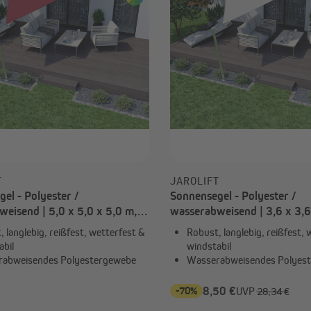
-70%
7,92 €
UVP
26,39 €
T
JAROLIFT
el - Polyester /
Sonnensegel - Polyester /
eisend | 5,0 x 5,0 x 5,0 m,
wasserabweisend | 3,6 x 3,6
, weinrot
dreieckig, cremeweiß
 langlebig, reißfest, wetterfest &
Robust, langlebig, reißfest, 
abil
windstabil
abweisendes Polyestergewebe
Wasserabweisendes Polyes
-70%
8,50 €
UVP
28,34 €