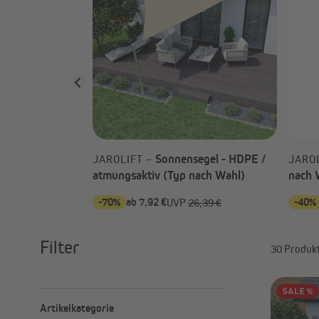
Angebote
Outlet
P
Sonnensegel - HDPE /
JAROLIFT –
JARO
atmungsaktiv (Typ nach Wahl)
nach 
-70%
ab 7,92 €
-40%
9 €
UVP
26,39 €
Filter
30 Produk
Artikelkategorie