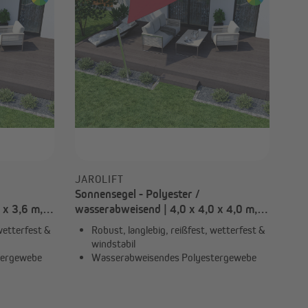
-70%
8,50 €
UVP
28,34 €
JAROLIFT
Sonnensegel - Polyester /
 x 3,6 m,
wasserabweisend | 4,0 x 4,0 x 4,0 m,
dreieckig, weinrot
wetterfest &
Robust, langlebig, reißfest, wetterfest &
windstabil
tergewebe
Wasserabweisendes Polyestergewebe