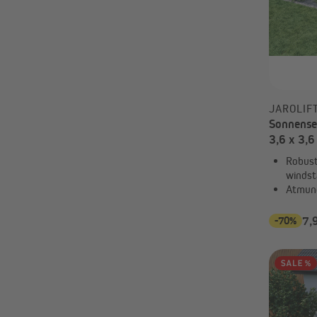
JAROLIF
Sonnenseg
3,6 x 3,6
Robust,
windst
Atmun
-70%
7,