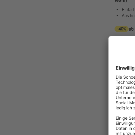
Wahl)
Einfac
Aus ho
-40%
ab