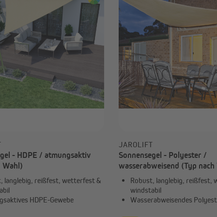
T
JAROLIFT
gel - HDPE / atmungsaktiv
Sonnensegel - Polyester /
h Wahl)
wasserabweisend (Typ nach
 langlebig, reißfest, wetterfest &
Robust, langlebig, reißfest, 
abil
windstabil
gsaktives HDPE-Gewebe
Wasserabweisendes Polyes