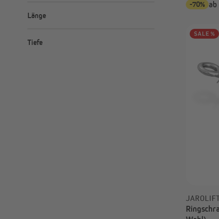
Kunststoff
-70%
ab
HDPE
Metallhaken mit Kunststoff
Länge
Polyster
ummantelt
300 cm
Tiefe
360 cm
400 cm
360 cm
500 cm
400 cm
420 cm
500 cm
JAROLIF
Ringschr