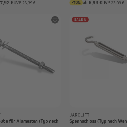
 7,92 €
-70%
ab 6,93 €
UVP
26,39 €
UVP
23,09 €
T
JAROLIFT
aube für Alumasten (Typ nach
Spannschloss (Typ nach Wah