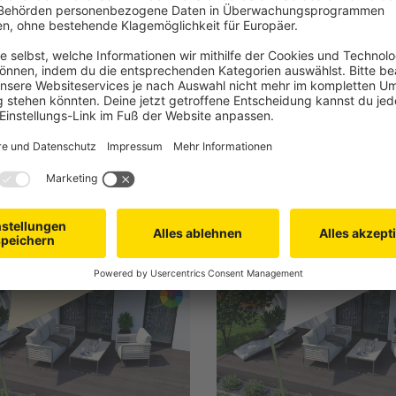
T
JAROLIFT
schlinge mit Kunststoffhaken
Sonnensegel - HDPE / atmun
h Wahl)
3,6 x 3,6 m, quadratisch, c
ungs- und UV-beständig, schnelle
Robust, langlebig, reißfest, 
ge
windstabil
zierfähig durch verstärkte Fasern
Atmungsaktives HDPE-Gew
 1,79 €
UVP
2,99 €