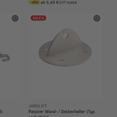
-40%
ab 5,45 €
UVP
9,09 €
JAROLIFT
l)
Passiver Wand- / Deckenhalter (Typ