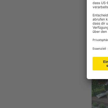
JAROLIF
Expander
(Typ nac
Witter
Monta
Strapa
-40%
ab