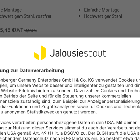
he Montage
Einfache Montage
chwertigem Stahl, rostfrei
Hochwertiger Stahl
 5,45 €
UVP
9,09 €
-40%
ab 7,79 €
UVP
12,99 €