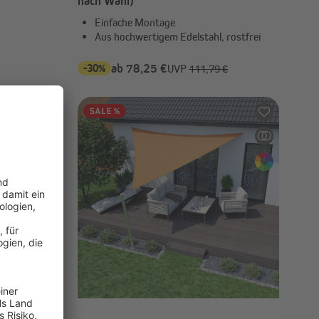
nach Wahl)
Einfache Montage
Aus hochwertigem Edelstahl, rostfrei
-30%
ab 78,25 €
UVP
111,79 €