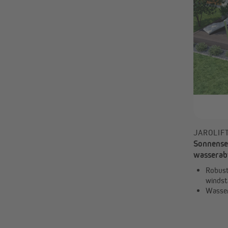
JAROLIF
Sonnenseg
wasserabw
dreieckig
Robust,
windst
Wasser