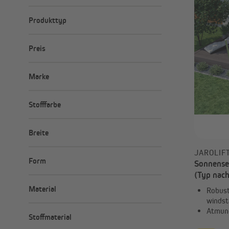
Sonnensegel
Produkttyp
Sonnensegel-Zubehör
Erdanker
Preis
Expanderschlingen
Halterungen
Minimal
Maximal
Karabinerhaken
–
Marke
€
€
Sonnensegel
JAROLIFT
Stofffarbe
paramondo
Breite
300 cm
JAROLIF
Form
Sonnense
360 cm
(Typ nac
400 cm
Dreieckig
500 cm
Material
Robust,
Quadratisch
windst
Edelstahl
Atmun
Stoffmaterial
feuerverzinkter Stahl