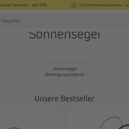
utscher Hersteller – seit 1878
Zufriedenheitsversprechen – s
Sonnensegel
nsektenschutz
Rollladen
Insektenschutz nach Maß
Vorbaurollladen nach Maß
Insektenschutz in
Rollladenpanzer nach Maß
Standardgrößen
Sonnensegel
Außenjalousien nach Maß
Befestigungsmaterial
Fliegengitter für Türen
Alle anzeigen
Alle anzeigen
Unsere Bestseller
ergolen
Sonnenschirme
Pergola mit Lamellendach
Mittelmastschirme
Pergola-Zubehör
Ampelschirme
Sonnenschirmständer