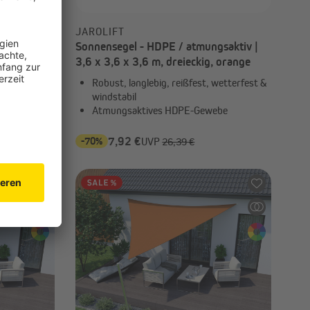
JAROLIFT
gsaktiv |
Sonnensegel - HDPE / atmungsaktiv |
remeweiß
3,6 x 3,6 x 3,6 m, dreieckig, orange
wetterfest &
Robust, langlebig, reißfest, wetterfest &
windstabil
ebe
Atmungsaktives HDPE-Gewebe
-70%
7,92 €
UVP
26,39 €