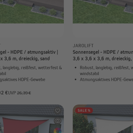
-70%
14,19 €
UVP
47,29 €
T
JAROLIFT
el - HDPE / atmungsaktiv |
Sonnensegel - HDPE / atmun
 x 3,6 m, dreieckig, sand
3,6 x 3,6 x 3,6 m, dreieckig
 langlebig, reißfest, wetterfest &
Robust, langlebig, reißfest, 
abil
windstabil
gsaktives HDPE-Gewebe
Atmungsaktives HDPE-Gew
92 €
UVP
26,39 €