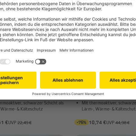
A M
VICTORIA M
senvorhang | verdunkelnd,
AURORA Ösenvorhang | verd
 cm, hellblau
140 x 245 cm, braun, 2 Stü
 schimmernde Farben für elegante
Leicht schimmernde Farben f
Optik
ermoaktiver, schwarzer Schicht als
Mit thermoaktiver, schwarzer
 Wärme- & Kälteschutz
Lärm-, Wärme- & Kälteschut
61 €
-76%
10,74 €
UVP
22,49 €
UVP
44,98 €