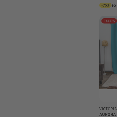
-75%
ab
VICTORI
AURORA Ö