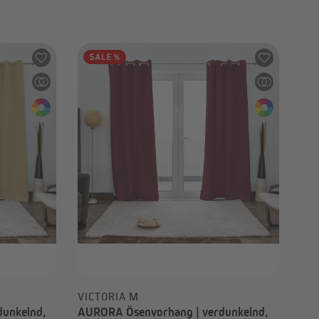
-76%
10,74 €
UVP
44,98 €
VICTORIA M
unkelnd,
AURORA Ösenvorhang | verdunkelnd,