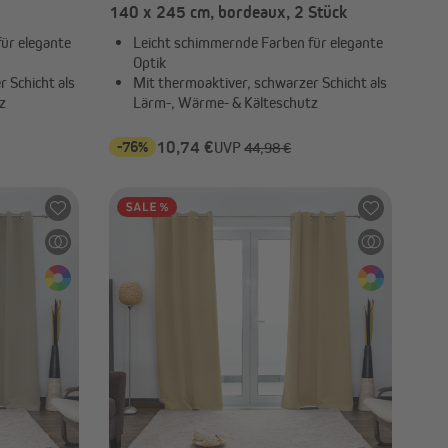
140 x 245 cm, bordeaux, 2 Stück
ür elegante
Leicht schimmernde Farben für elegante
Optik
 Schicht als
Mit thermoaktiver, schwarzer Schicht als
z
Lärm-, Wärme- & Kälteschutz
-76%
10,74 €
UVP
44,98 €