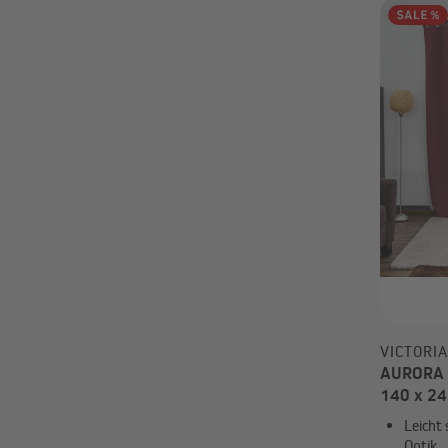
VICTORI
AURORA Ö
140 x 24
Leicht
Optik