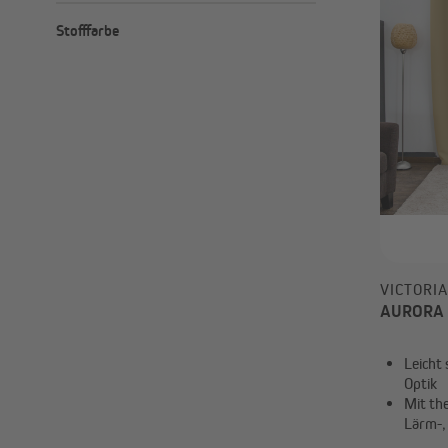
Minimal
Maximal
Angebote
–
Stofffarbe
€
€
Outlet
VICTORI
AURORA Ö
Leicht
Optik
Mit th
Lärm-,