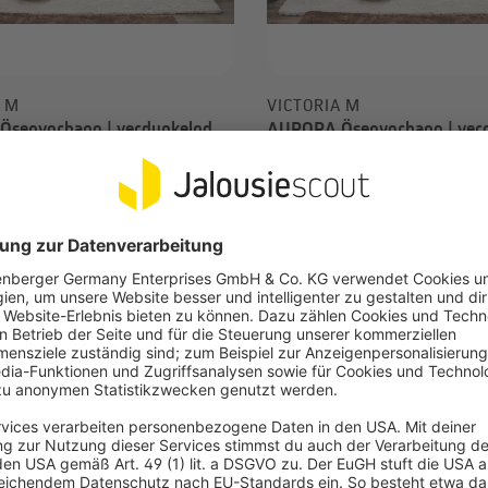
A M
VICTORIA M
senvorhang | verdunkelnd,
AURORA Ösenvorhang | verd
 cm, hellgrau, 2 Stück
140 x 245 cm, hellgrau
 schimmernde Farben für elegante
Leicht schimmernde Farben f
Optik
ermoaktiver, schwarzer Schicht als
Mit thermoaktiver, schwarzer
 Wärme- & Kälteschutz
Lärm-, Wärme- & Kälteschut
,74 €
-75%
5,61 €
UVP
44,98 €
UVP
22,49 €