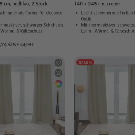
 cm, hellblau, 2 Stück
140 x 245 cm, creme
 schimmernde Farben für elegante
Leicht schimmernde Farben f
Optik
ermoaktiver, schwarzer Schicht als
Mit thermoaktiver, schwarzer
 Wärme- & Kälteschutz
Lärm-, Wärme- & Kälteschut
,74 €
UVP
44,98 €
-75%
5,61 €
UVP
22,49 €