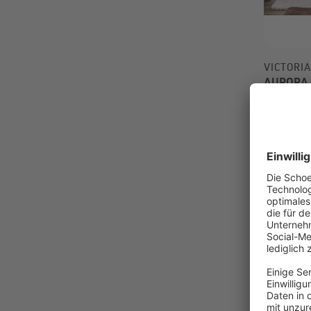
VICTORI
AURORA Ö
140 x 245
Leicht
Optik
Mit th
Lärm-,
-76%
10