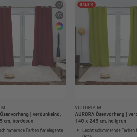
A M
VICTORIA M
senvorhang | verdunkelnd,
AURORA Ösenvorhang | verd
5 cm, bordeaux
140 x 245 cm, hellgrün
 schimmernde Farben für elegante
Leicht schimmernde Farben f
Optik