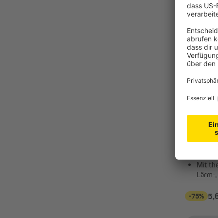
VICTORI
AURORA Ö
140 x 245
Leicht
Optik
Mit th
Lärm-,
-75%
5,