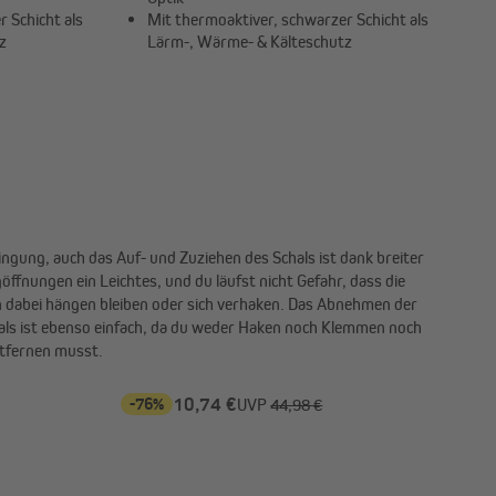
 Schicht als
Mit thermoaktiver, schwarzer Schicht als
z
Lärm-, Wärme- & Kälteschutz
tfernen musst.
-76%
10,74 €
UVP
44,98 €