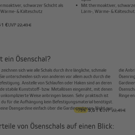
ermoaktiver, schwarzer Schicht als
Mit thermoaktiver, schwarzer
 Wärme- & Kälteschutz
Lärm-, Wärme- & Kälteschut
61 €
UVP
22,49 €
t ein Ösenschal?
zeichnen sich wie alle Schals durch ihre längliche, schmale
ung, auch das Auf- und Zuziehen des Schals ist dank breiter
Sie unterscheiden sich von anderen vor allem auch durch die
fnungen ein Leichtes, und du läufst nicht Gefahr, dass die
Befestigung. Anstelle von Schlaufen oder Haken sind an deren
abei hängen bleiben oder sich verhaken. Das Abnehmen der
e stabile Kunststoff- bzw. Metallösen eingenäht, mit denen
 ist ebenso einfach, da du weder Haken noch Klemmen noch
f unkomplizierte Weise anbringen lassen. Sehr praktisch ist
Ringe en
s du für die Aufhängung kein Befestigungsmaterial benötigst.
deine Ösengardine einfach über die Gardinenstange. Nicht nur
-75%
5,61 €
UVP
22,49 €
rteile von Ösenschals auf einen Blick: