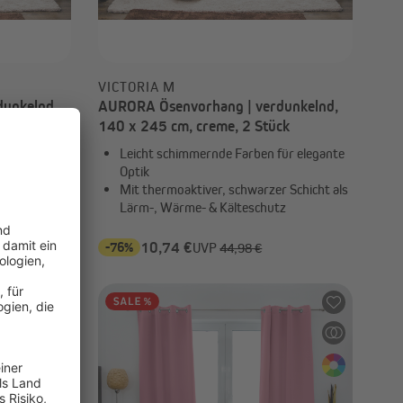
VICTORIA M
unkelnd,
AURORA Ösenvorhang | verdunkelnd,
140 x 245 cm, creme, 2 Stück
ür elegante
Leicht schimmernde Farben für elegante
Optik
 Schicht als
Mit thermoaktiver, schwarzer Schicht als
z
Lärm-, Wärme- & Kälteschutz
-76%
10,74 €
UVP
44,98 €