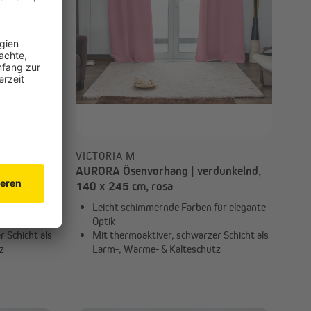
VICTORIA M
unkelnd,
AURORA Ösenvorhang | verdunkelnd,
ck
140 x 245 cm, rosa
ür elegante
Leicht schimmernde Farben für elegante
Optik
 Schicht als
Mit thermoaktiver, schwarzer Schicht als
z
Lärm-, Wärme- & Kälteschutz