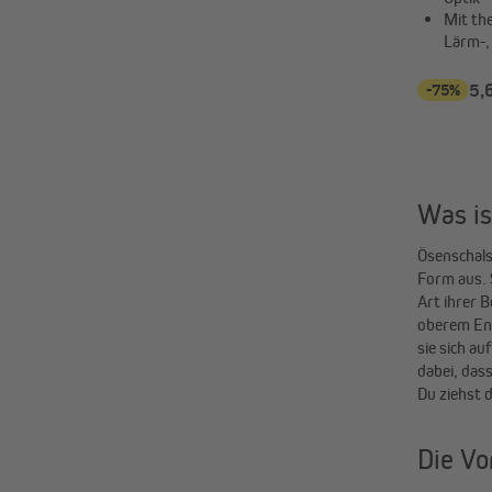
Mit th
Lärm-,
-75%
5,
Was is
Ösenschals 
die Anbring
Form aus. 
Ösenringöf
Art ihrer 
Gardinen d
oberem End
Ösenschals
sie sich au
dabei, das
Du ziehst 
Die Vo