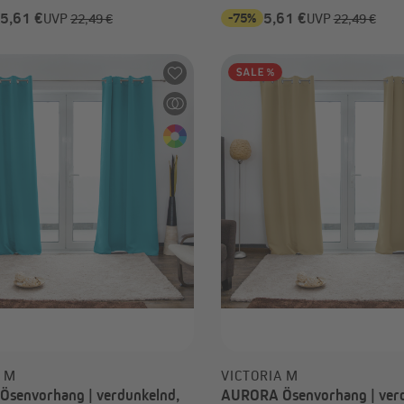
 5,61 €
-75%
5,61 €
UVP
22,49 €
UVP
22,49 €
A M
VICTORIA M
senvorhang | verdunkelnd,
AURORA Ösenvorhang | verd