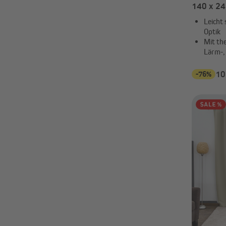
140 x 245
Leicht
Optik
Mit th
Lärm-,
-76%
10