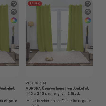
-75%
5,61 €
UVP
22,49 €
VICTORIA M
unkelnd,
AURORA Ösenvorhang | verdunkelnd,
140 x 245 cm, hellgrün, 2 Stück
ür elegante
Leicht schimmernde Farben für elegante
Optik