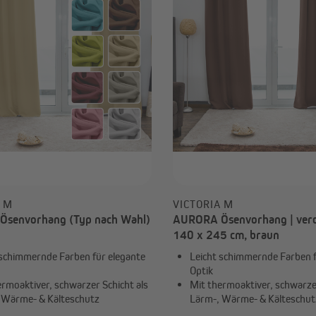
Verdunkelungsvorhänge
Ösenschals
A M
VICTORIA M
senvorhang (Typ nach Wahl)
AURORA Ösenvorhang | verd
140 x 245 cm, braun
 schimmernde Farben für elegante
Leicht schimmernde Farben f
Optik
ermoaktiver, schwarzer Schicht als
Mit thermoaktiver, schwarzer
 Wärme- & Kälteschutz
Lärm-, Wärme- & Kälteschut