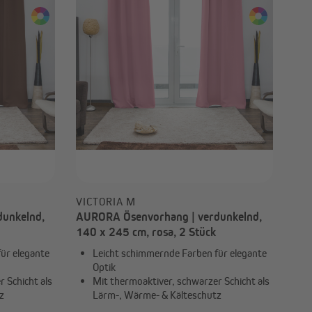
VICTORIA M
unkelnd,
AURORA Ösenvorhang | verdunkelnd,
140 x 245 cm, rosa, 2 Stück
ür elegante
Leicht schimmernde Farben für elegante
Optik
 Schicht als
Mit thermoaktiver, schwarzer Schicht als
z
Lärm-, Wärme- & Kälteschutz