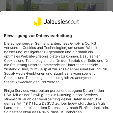
PERGOMONDO
Screen-Rollo für Pergola mit Lamellendach | 3 m, weiß
Stabiler Rahmen aus Aluminium
Strapazierfähiges Textilnetz
-15%
763,99 €
UVP
899,99 €