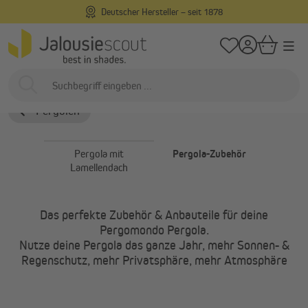
Deutscher Hersteller – seit 1878
alt springen
/
/
Startseite
Außenliegend
Pergolen
Pergola-Zubehör
Pergola-Zubehör
Pergolen
Pergola mit
Pergola-Zubehör
Lamellendach
Das perfekte Zubehör & Anbauteile für deine
Pergomondo Pergola.
Nutze deine Pergola das ganze Jahr, mehr Sonnen- &
Regenschutz, mehr Privatsphäre, mehr Atmosphäre