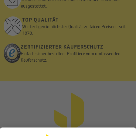
ausgestattet.
TOP QUALITÄT
Wir fertigen in höchster Qualität zu fairen Preisen - seit
1878.
ZERTIFIZIERTER KÄUFERSCHUTZ
Einfach sicher bestellen. Profitiere vom umfassenden
Käuferschutz.