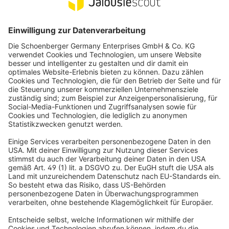
1878.
ZERTIFIZIERTER KÄUFERSCHUTZ
Einfach sicher bestellen. Profitiere vom umfassenden
Käuferschutz.