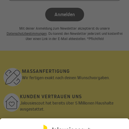
Anmelden
Mit deiner Anmeldung zum Newsletter akzeptierst du unsere
Datenschutzbestimmungen
. Du kannst den Newsletter jederzeit und kostenfrei
über einen Link in der E-Mail abbestellen. *Pflichtfeld
MASSANFERTIGUNG
Wir fertigen exakt nach deinen Wunschvorgaben.
KUNDEN VERTRAUEN UNS
Jalousiescout hat bereits über 5 Millionen Haushalte
ausgestattet.
TOP QUALITÄT
Wir fertigen in höchster Qualität zu fairen Preisen - seit