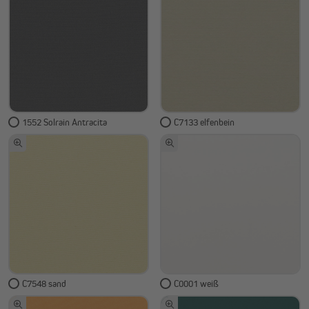
1552 Solrain Antracita
C7133 elfenbein
C7548 sand
C0001 weiß