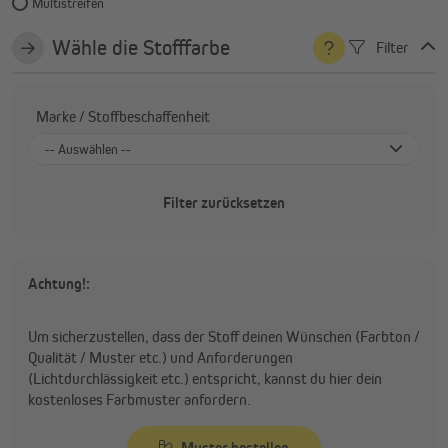
Multistreifen
Wähle die Stofffarbe
Filter
Marke / Stoffbeschaffenheit
-- Auswählen --
Sauleda Solrain - wasserfest (Acryl)
Filter zurücksetzen
Sauleda - wasserabweisend (Acryl)
Sauleda Green (Acryl)
Recasens (Acryl)
Achtung!:
Hausmarke (Polyester)
Um sicherzustellen, dass der Stoff deinen Wünschen (Farbton /
Qualität / Muster etc.) und Anforderungen
(Lichtdurchlässigkeit etc.) entspricht, kannst du hier dein
kostenloses Farbmuster anfordern.
Muster bestellen