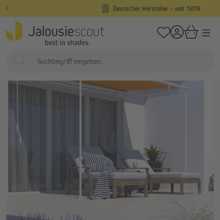
Deutscher Hersteller – seit 1878
alt springen
/
/
Startseite
Außenliegend
Markisen
Markisen Zubehör & Ersatzteile