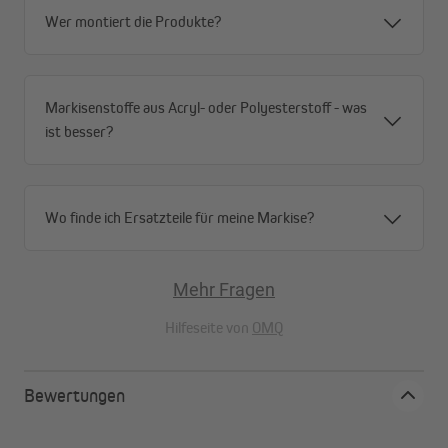
Wer montiert die Produkte?
Mehr Stabilität
Die paramondo Markisenstütze für die Gelenkarmmarkisen
Summer Lite, Summer, Summer XXL und Facido 1000 wird am
Boden befestigt und verleiht deiner Sonnenschutzmarkise so
Markisenstoffe aus Acryl- oder Polyesterstoff - was
mehr Stabilität.
ist besser?
Wichtig:
Löse vor dem Einfahren motorgesteuerter
Sonnenschutzmarkisen die Teleskopstützen vom Ausfallprofil
und deaktiviere die Sonnen- und Windsteuerung.
Wo finde ich Ersatzteile für meine Markise?
Mehr Fragen
Hilfeseite von
OMQ
Bewertungen