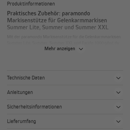
Produktinformationen
Praktisches Zubehör: paramondo
Markisenstütze für Gelenkarmmarkisen
Summer Lite, Summer und Summer XXL
Mit der paramondo Markisenstütze für die Gelenkarmmarkisen
Summer Lite, Summer, Summer XXL und Facido 1000 gibst du
Mehr anzeigen
deiner Sonnenschutzmarkise bei leichtem Wind mehr Stabilität.
So verringerst du auch unangenehme Schwankungen.
Technische Daten
Alle Vorteile auf einen Blick
einfach anzubringen:
Schiebe die Stützen einfach
Anleitungen
seitlich in das Ausfallprofil der Sonnenschutzmarkise.
flexibel einsetzbar:
Die Teleskopstangen decken
Sicherheitsinformationen
Höhen von 150 cm bis 300 cm ab.
Lieferumfang