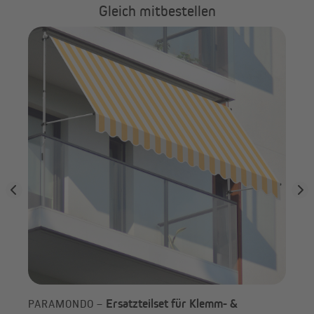
Gleich mitbestellen
PA
Ba
Ersatzteilset für Klemm- &
PARAMONDO –