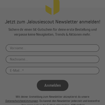
Jetzt zum Jalousiescout Newsletter anmelden!
Sichere dir einen 5€-Gutschein für deine erste Bestellung und
verpasse keine Neuigkeiten, Trends & Aktionen mehr.
Mit Sinn für die kleinsten Details
Das Herzstück unseres Insektenschutzrollos ist ein
Fiberglasgewebe mit dichten, quadratischen Maschen, die
Insekten den Zugang verwehren. Gleichzeitig ermöglicht das
Gewebe eine gute Luftzirkulation und einen nahezu ungetrübten
Blick nach draußen.
Anmelden
Der Aluminiumrahmen ist pulverbeschichtet, was eine
dauerhafte Farbechtheit garantiert. Da Aluminium witterungs-
und korrosionsbeständig ist, muss das Insektenschutzgitter
Mit deiner Anmeldung zum Newsletter akzeptierst du unsere
Datenschutzbestimmungen
. Du kannst den Newsletter jederzeit und kostenfrei
nach der Saison nicht demontiert werden.