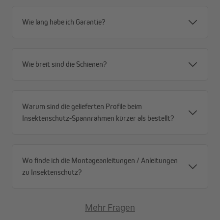
Optional: Anti-Windbürste in den Führungsschienen
Schwarzes Fiberglasnetz mit PVC-Beschichtung (120
Wie lang habe ich Garantie?
g/m2, Dicke 0,35 mm)
Aufrollbares Netz in Aluminiumkassette
Das Gewebe ermöglicht eine angemessene
Wie breit sind die Schienen?
Luftzirkulation und schränkt die Sicht nicht ein
3 Montagearten: an der Wand, in der Laibung, am
Rahmen
Befestigungshalter aus Edelstahl
Warum sind die gelieferten Profile beim
Manuell bedienbar mittels Griff
Insektenschutz-Spannrahmen kürzer als bestellt?
Optional: Vorbohren der Führungsschienen möglich
Optional: Rollobremse für sanftes Heben und Senken
des Insektenschutzrollos
Produkt wird in Einzelteilen zur Selbstmontage
Wo finde ich die Montageanleitungen / Anleitungen
geliefert
zu Insektenschutz?
Optional: Abschlussleiste mit Arretierungshaken
Mehr Fragen