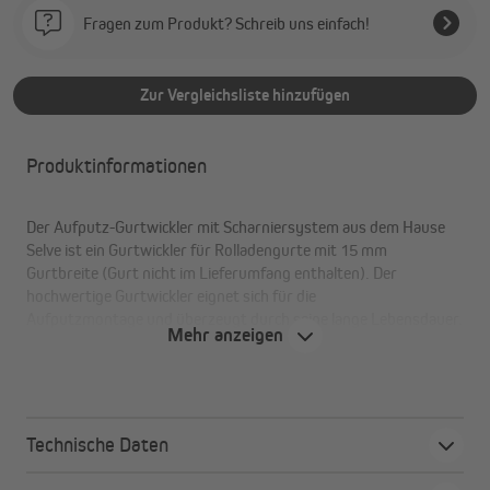
Fragen zum Produkt? Schreib uns einfach!
Zur Vergleichsliste hinzufügen
Produktinformationen
Der Aufputz-Gurtwickler mit Scharniersystem aus dem Hause
Selve ist ein Gurtwickler für Rolladengurte mit 15 mm
Gurtbreite (Gurt nicht im Lieferumfang enthalten). Der
hochwertige Gurtwickler eignet sich für die
Aufputzmontage und überzeugt durch seine lange Lebensdauer.
Mehr anzeigen
Die verbaute Feder ist auf 20.000 Bewegungszyklen ausgelegt
und getestet. Nach Anschrauben des Gurtwicklers ist er um
180° schwenkbar. Durch das Scharniersystem ist der
Gurtwickler leicht zu öffnen, z.B. wenn der Gurt einmal
getauscht werden soll.
Technische Daten
Der Lochabstand beträgt 155 mm. Der Aufputz-Gurtwickler