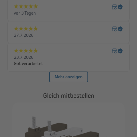
Gleich mitbestellen
JA
nac