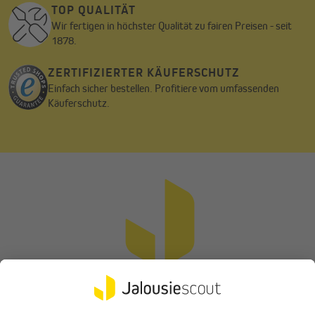
TOP QUALITÄT
Wir fertigen in höchster Qualität zu fairen Preisen - seit
1878.
ZERTIFIZIERTER KÄUFERSCHUTZ
Pflegehinweise
Einfach sicher bestellen. Profitiere vom umfassenden
Käuferschutz.
Der Vorhangschal kann bei 30°C im Schonwaschgang gewaschen
werden. Er sollte nicht zu heiß gebügelt werden und ist nicht für
den Trockner geeignet. Eine schonende Reinigung mit einem
Woll- oder Feinwaschmittel wird empfohlen.
Ein neuer, moderner Look für deine Räume und mehr
Privatsphäre - bestelle jetzt den Vorhang mit Kombiband und
Leinenstruktur.