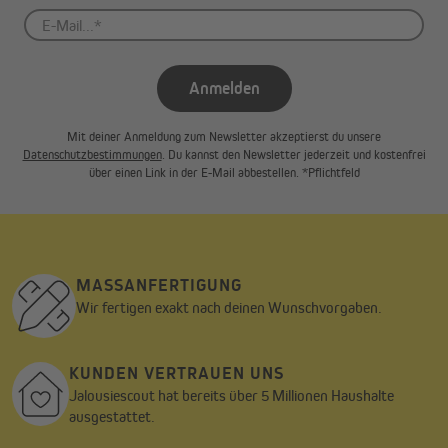
Gardinenstange (mit maximal 28 mm Durchmesser) oder hänge
den Vorhang mit Gardinengleitern in deine Gardinenschiene oder
deine Gardinenstange mit Innenlauf (Gleiter nicht im
Lieferumfang enthalten).
Anmelden
Mit deiner Anmeldung zum Newsletter akzeptierst du unsere
Datenschutzbestimmungen
. Du kannst den Newsletter jederzeit und kostenfrei
über einen Link in der E-Mail abbestellen. *Pflichtfeld
MASSANFERTIGUNG
Wir fertigen exakt nach deinen Wunschvorgaben.
KUNDEN VERTRAUEN UNS
Jalousiescout hat bereits über 5 Millionen Haushalte
ausgestattet.