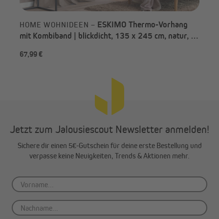
ESKIMO Thermo-Vorhang
HOME WOHNIDEEN –
mit Kombiband | blickdicht, 135 x 245 cm, natur, 2
Stück
67,99 €
ab 
Jetzt zum Jalousiescout Newsletter anmelden!
Sichere dir einen 5€-Gutschein für deine erste Bestellung und
verpasse keine Neuigkeiten, Trends & Aktionen mehr.
Einfache Montage mit Kombiband
Mit dem Kombiband wird das Aufhängen des Vorhangs zum
Kinderspiel. Nutze die verdeckt eingenähten Schlaufen für deine