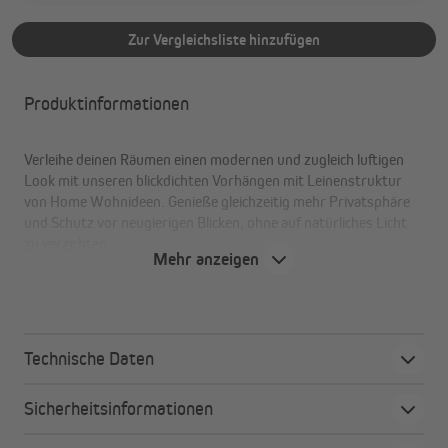
Zur Vergleichsliste hinzufügen
Produktinformationen
Verleihe deinen Räumen einen modernen und zugleich luftigen
Look mit unseren blickdichten Vorhängen mit Leinenstruktur
von Home Wohnideen. Genieße gleichzeitig mehr Privatsphäre
und Schutz vor neugierigen Blicken, ohne auf natürliches Licht
zu verzichten.
Mehr anzeigen
Ihre Vorteile auf einen Blick
Zeitlose Leinenästhetik und angenehme Haptik
Technische Daten
Blickdicht für mehr Privatsphäre
In klassisch-eleganten Farben, passend für alle Räume
Sicherheitsinformationen
OEKO-TEX® Standard 100
Flexible Montage mit Kombiband