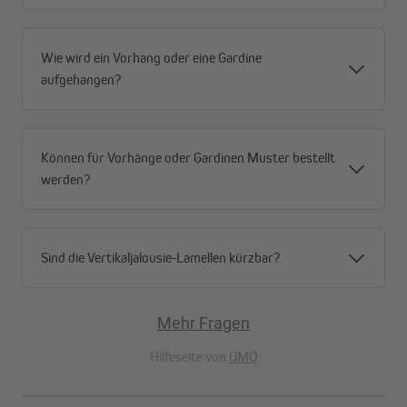
Wie wird ein Vorhang oder eine Gardine
aufgehangen?
Können für Vorhänge oder Gardinen Muster bestellt
werden?
Sind die Vertikaljalousie-Lamellen kürzbar?
Mehr Fragen
Blickdicht und stilvoll
Hilfeseite von
OMQ
Mit den Home Wohnideen Leinen-Strukturvorhängen ist dein
privates Refugium perfekt geschützt. Die Blickdichte sorgt für
ungestörte Momente und verhindert neugierige Blicke von