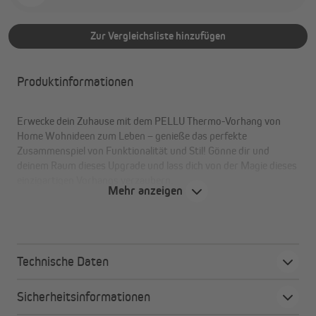
Zur Vergleichsliste hinzufügen
Produktinformationen
Erwecke dein Zuhause mit dem PELLU Thermo-Vorhang von
Home Wohnideen zum Leben – genieße das perfekte
Zusammenspiel von Funktionalität und Stil! Gönne dir und
deinem Raum dieses Upgrade und lass dich von der Magie dieses
einzigartigen Vorhangs verzaubern.
Mehr anzeigen
Deine Vorteile auf einen Blick
Aus hochwertigem, weichem Thermo-Chenille nach
Technische Daten
OEKO-TEX® Standard 100
Schützt vor Wärme, Kälte und Zugluft
Sicherheitsinformationen
Spart Energie und Geld