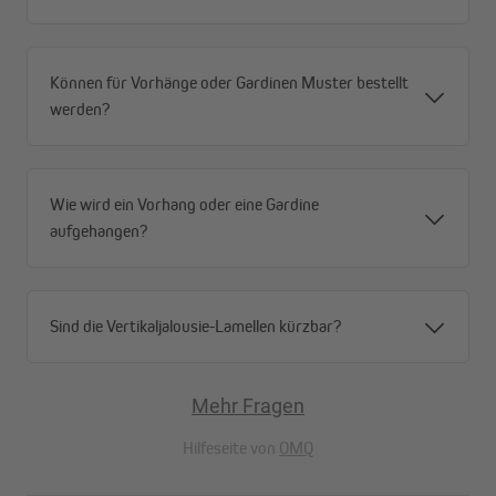
Können für Vorhänge oder Gardinen Muster bestellt
werden?
Wie wird ein Vorhang oder eine Gardine
aufgehangen?
Sind die Vertikaljalousie-Lamellen kürzbar?
Mehr Fragen
Schafft ein angenehmes Raumklima und spart Energie
Hilfeseite von
OMQ
Der Wärmeschutz-Vorhang PELLU reduziert das Eindringen der