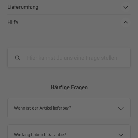
Blickdicht für mehr Privatsphäre
Lieferumfang
In klassisch-eleganten Farben, passend für alle Räume
Einfache Montage mit Kombiband
Hilfe
Häufige Fragen
Wann ist der Artikel lieferbar?
Wie lang habe ich Garantie?