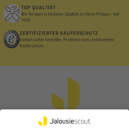
TOP QUALITÄT
Dieser weiche Vorhang aus Thermo-Chenille (Polyester, 240
Wir fertigen in höchster Qualität zu fairen Preisen - seit
g/m²) umhüllt dich mit Luxus und Komfort. Er ist außerdem mit
1878.
einer speziellen Thermofleece-Schicht ausgestattet, die die
thermischen Eigenschaften verbessert und die Raumtemperatur
reguliert. Der Stoff ist zertifiziert nach OEKO-TEX® Standard
ZERTIFIZIERTER KÄUFERSCHUTZ
100.
Einfach sicher bestellen. Profitiere vom umfassenden
Käuferschutz.
Gesäumter Abschluss
Der Thermo-Vorhang ist am Saum gesäumt (1,5 cm), was nicht
nur eine ästhetische Funktion hat, sondern auch dazu beiträgt,
dass der Vorhang schön fällt.
Einfache Montage mit Kombiband
Mit dem Kombiband wird das Aufhängen des Vorhangs zum
Kinderspiel. Nutze die verdeckt eingenähten Schlaufen für deine
Gardinenstange (mit maximal 28 mm Durchmesser) oder hänge
den Vorhang mit Gardinengleitern in deine Gardinenschiene oder
deine Gardinenstange mit Innenlauf (Gleiter nicht im
Lieferumfang enthalten).