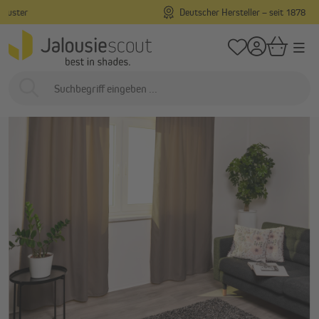
Deutscher Hersteller – seit 1878
alt springen
/
/
…
Startseite
Innenliegend
Gardinen & Vorhänge
Verdunkelungsvorhäng