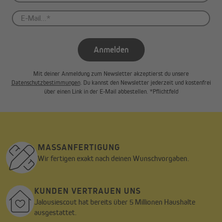
Wir benötigen deine Zustimmung, um den
YouTube Video-Service zu laden!
Wir verwenden einen Service eines Drittanbieters, um
Videoinhalte einzubetten. Dieser Service kann Daten zu
Anmelden
deinen Aktivitäten sammeln. Bitte lies die Details durch
und stimme der Nutzung des Service zu, um dieses Video
anzusehen.
Mit deiner Anmeldung zum Newsletter akzeptierst du unsere
Datenschutzbestimmungen
. Du kannst den Newsletter jederzeit und kostenfrei
Mehr Informationen
über einen Link in der E-Mail abbestellen. *Pflichtfeld
Akzeptieren
Powered by
Usercentrics Consent Management
MASSANFERTIGUNG
Wir fertigen exakt nach deinen Wunschvorgaben.
KUNDEN VERTRAUEN UNS
Jalousiescout hat bereits über 5 Millionen Haushalte
ausgestattet.
Hochwertiges Material