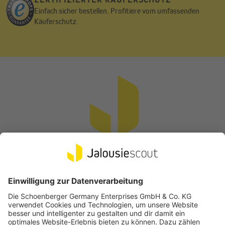
Einfach sicher bestellen. Profitiere vom umfassenden
Käuferschutz.
Play
01:30
Play
Mute
Settings
PIP
Enter
fullscr
Präzision im Detail in europäischer Qualität
Vertrag widerrufen
Unsere Ultraschall-Schneidtechnologie sorgt für einwandfreie
Kanten und flusenfreie Qualität Ihrer Doppelrollostoffe. Du