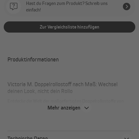
Hast du Fragen zum Produkt? Schreib uns
einfach!
Zur Vergleichsliste hinzufügen
Produktinformationen
Victoria M. Doppelrollostoff nach Maß: Wechsel
deinen Look, nicht dein Rollo
Entdecke die Welt der maßgefertigten Doppelrollostoffe von
Mehr anzeigen
Victoria M. und verleihe deinem Zuhause einen neuen Look, ohne
dein Doppelrollo komplett austauschen zu müssen. Auf diese
Weise leistest du einen Beitrag zur Nachhaltigkeit, denn warum
solltest du eine noch intakte Rollowelle austauschen? Unsere
Meterware eignet sich für jedes Doppelrollosystem.
Technische Daten