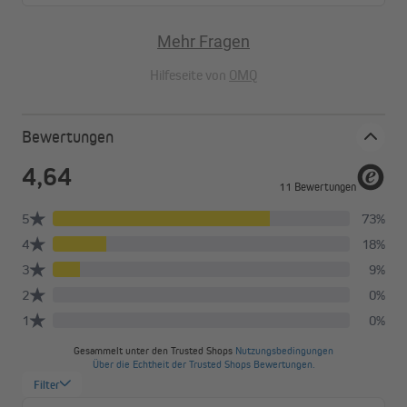
Mehr Fragen
Hilfeseite von
OMQ
Bewertungen
Maßgeschneiderte Perfektion
Deine Fenster verdienen das Beste, und genau deshalb bieten
wir dir maßgeschneiderte Ersatzstoffe für deine Doppelrollos
an. Jeder Stoff wird präzise nach deinen Wunschmaßen
gefertigt, um eine makellose Passform und einen nahtlosen
Look zu garantieren. Genieße eine elegante Lösung, die genau
auf deine Bedürfnisse zugeschnitten ist.