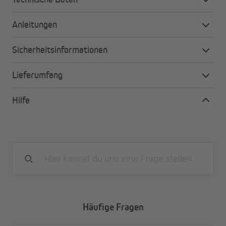
Unser Doppelrollostoff ist aus abwechselnd blickdichten und
transparenten Streifen gewebt. Durch geschicktes Verschieben
Anleitungen
dieser Streifen lässt sich der Lichteinfall ganz nach Wunsch
variieren.
Sicherheitsinformationen
Lieferumfang
Deine Vorteile auf einen Blick
Ersatzstoffe nach Maß tragen zur Nachhaltigkeit
Hilfe
bei
Passend für jedes Doppelrollosystem
Ausgezeichnete Qualität nach EU-Standards
Lichtdurchlässige und verdunkelnde Stoffe
Feuchtraumgeeignete Stoffe
UV-beständig und dauerhaft farbecht
Ultraschall-Zuschnitt-Technologie verhindert
ausfransen
Einfache Montage mit extra-starkem Klebestreifen
Häufige Fragen