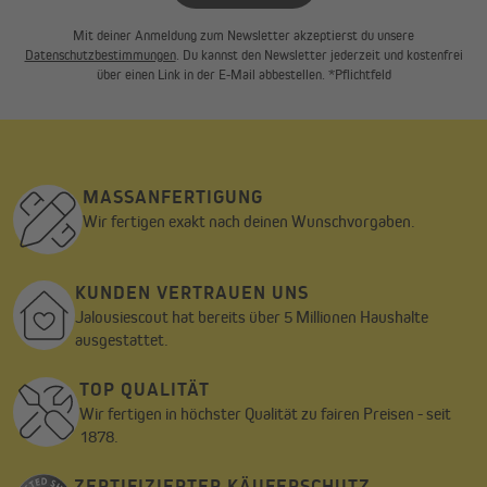
Mit deiner Anmeldung zum Newsletter akzeptierst du unsere
Datenschutzbestimmungen
. Du kannst den Newsletter jederzeit und kostenfrei
Einfache Montage
über einen Link in der E-Mail abbestellen. *Pflichtfeld
Die Anbringung der maßgefertigten Doppelrollostoffe erfolgt
mit Hilfe eines extra-starken Klebestreifens auf der Welle. Unser
Montagevideo zeigt dir die einzelnen Schritte, so dass du die
Befestigung ohne Hilfe selbst durchführen kannst.
MASSANFERTIGUNG
Nachhaltige Ersatzstoffe
Wir fertigen exakt nach deinen Wunschvorgaben.
Unsere Produkte werden umweltfreundlich hergestellt. Durch
den sparsamen Einsatz von Ressourcen tragen wir zur
Nachhaltigkeit bei und bieten dir Produkte, die ökologisch
KUNDEN VERTRAUEN UNS
verantwortungsvoll hergestellt werden.
Jalousiescout hat bereits über 5 Millionen Haushalte
ausgestattet.
TOP QUALITÄT
Wir fertigen in höchster Qualität zu fairen Preisen - seit
1878.
ZERTIFIZIERTER KÄUFERSCHUTZ