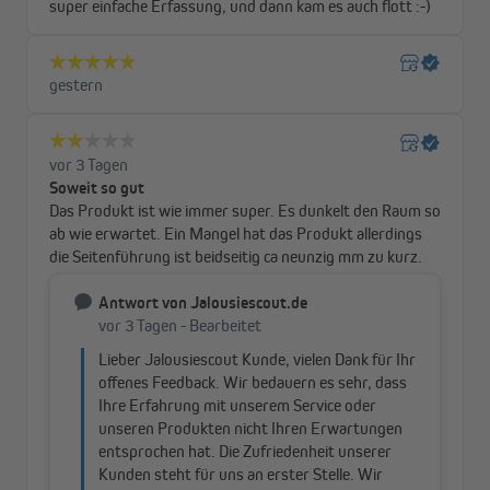
Hergestellt in der EU
Unsere Rollos werden von erfahrenen Handwerkern in der
Europäischen Union gefertigt. Dabei achten wir auf
umweltschonende Materialien und Verfahren.
Der richtige Stoff für jeden Raum
Du wählst selbst, wie viel Licht du durchlassen möchtest – von
leicht gefiltertem Tageslicht bis zur vollständigen Verdunkelung
im Schlafzimmer. Alle Stoffe werden per Ultraschall geschnitten,
sodass die Kanten sauber und fransenfrei bleiben. Dank der
hohen UV-Beständigkeit verblassen die Farben auch bei starker
Sonneneinstrahlung nicht.
Thermobeschichtung: gut für Raumklima und
Heizkosten
Unsere thermobeschichteten Stoffe bieten nicht nur eine
zuverlässige Verdunkelung, sondern tragen auch zur
Energieeffizienz deines Zuhauses bei. Sie halten im Winter die