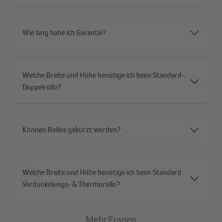
Wie lang habe ich Garantie?
Deine Vorteile auf einen Blick
Welche Breite und Höhe benötige ich beim Standard-
Doppelrollo?
Handgefertigte Qualität nach höchsten EU-Standards
Moderne Ultraschalltechnologie – absolut fransenfrei
verhindert das Ausfransen der Stoffe
Stoffe von transparent bis vollverdunkelnd, passend
Können Rollos gekürzt werden?
für jeden Raum
Hohe UV-Stabilität unserer Stoffe – Farben bleiben
dauerhaft leuchtend
Welche Breite und Höhe benötige ich beim Standard
Montage in 60 Sekunden ohne Bohren – per Klemmen
Verdunkelungs- & Thermorollo?
oder Kleben
Bürstendichtung gegen Zugluft und für bessere
Energieeffizienz
Mehr Fragen