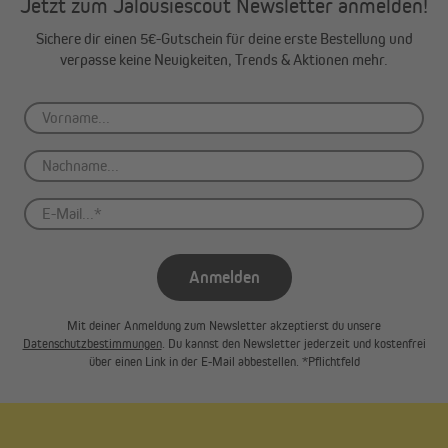
Jetzt zum Jalousiescout Newsletter anmelden!
Montage kinderleicht und in Sekundenschnelle erledigt. Das
nötige Befestigungsmaterial ist im Lieferumfang enthalten. Bei
Sichere dir einen 5€-Gutschein für deine erste Bestellung und
besonderen Fensterrahmen kannst du zwischen extra breiten
verpasse keine Neuigkeiten, Trends & Aktionen mehr.
Klemmen (für Rahmen mit 20–25 mm Stärke) oder extra langen
Klemmen (für Fenster mit Belüftungsvorrichtungen, 15–20 mm
Rahmenstärke) wählen.
Anmelden
Mit deiner Anmeldung zum Newsletter akzeptierst du unsere
Datenschutzbestimmungen
. Du kannst den Newsletter jederzeit und kostenfrei
über einen Link in der E-Mail abbestellen. *Pflichtfeld