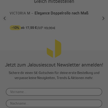
Gleich mitbestellen
Elegance Doppelrollo nach Maß
VICTORIA M –
VI
Dop
-10%
ab 17,99 €
-1
UVP
19,99 €
Jetzt zum Jalousiescout Newsletter anmelden!
Sichere dir einen 5€-Gutschein für deine erste Bestellung und
verpasse keine Neuigkeiten, Trends & Aktionen mehr.