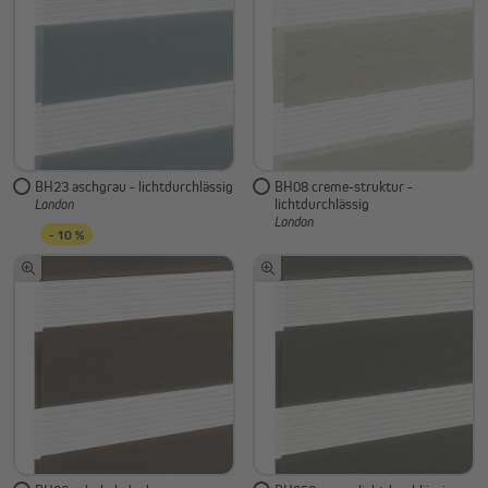
BH23 aschgrau - lichtdurchlässig
BH08 creme-struktur -
lichtdurchlässig
London
London
- 10 %