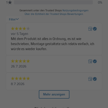
und Verfahren.
Der richtige Stoff für jeden Raum
Mit unserem Doppelrollo kannst du den Lichteinfall exakt
steuern – von leicht gefiltertem Tageslicht bis zur Verdunkelung
im Schlafzimmer. Alle Stoffe werden per Ultraschall geschnitten,
sodass die Kanten sauber und fransenfrei bleiben. Dank der
hohen UV-Beständigkeit verblassen die Farben auch bei starker
Sonneneinstrahlung nicht.