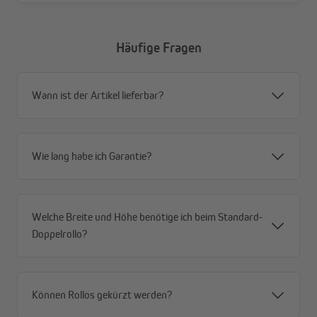
Häufige Fragen
Wann ist der Artikel lieferbar?
Deine Vorteile auf einen Blick
Wie lang habe ich Garantie?
Handgefertigte Qualität in unserer eigenen
Produktion nach höchsten EU-Standards
Moderne Ultraschalltechnologie – absolut fransenfrei
Welche Breite und Höhe benötige ich beim Standard-
verhindert das Ausfransen der Stoffe
Doppelrollo?
Stoffe von blickdicht bis verdunkelnd
Hohe UV-Stabilität unserer Stoffe – Farben bleiben
dauerhaft leuchtend
Montage in 60 Sekunden ohne Bohren – per Klemmen
Können Rollos gekürzt werden?
oder Kleben