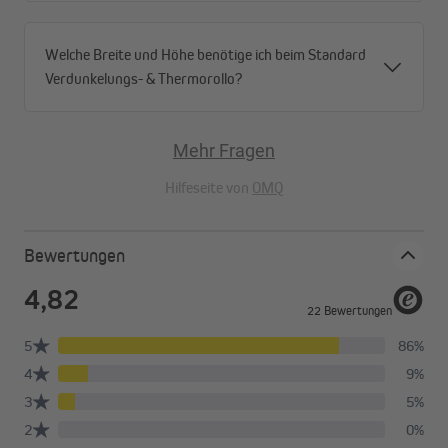
Bürstendichtung gegen Zugluft und für bessere
Energieeffizienz
Welche Breite und Höhe benötige ich beim Standard
Verdunkelungs- & Thermorollo?
Mehr Fragen
Hilfeseite von
OMQ
Bewertungen
Hergestellt in der EU
Unsere Doppelrollos werden von erfahrenen Handwerkern, in
unserer eigenen Produktion, in der Europäischen Union
gefertigt. Dabei achten wir auf umweltschonende Materialien