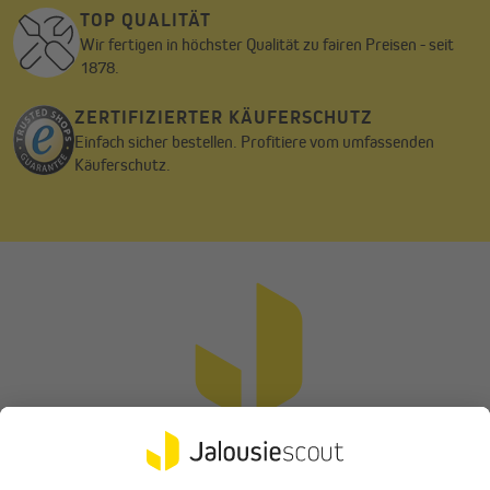
TOP QUALITÄT
Wir fertigen in höchster Qualität zu fairen Preisen - seit
1878.
ZERTIFIZIERTER KÄUFERSCHUTZ
Einfach sicher bestellen. Profitiere vom umfassenden
Käuferschutz.