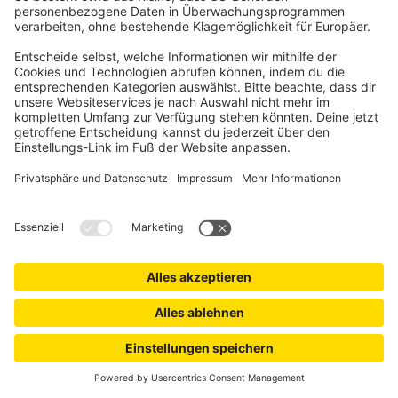
HOMEPILOT
Schaltaktor smart (Typ nach Wahl)
Rollladenantriebe (oder andere Verbraucher) funkfähig