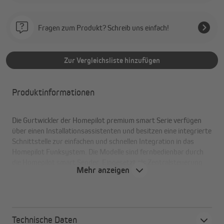
Fragen zum Produkt? Schreib uns einfach!
Zur Vergleichsliste hinzufügen
Produktinformationen
Die Gurtwickler der Homepilot premium smart Serie verfügen
über einen Installationsassistenten und besitzen eine integrierte
Schnittstelle zur einfachen und schnellen Integration in das
Homepilot Funksystem. Die Modelle sind fernbedienbar durch
die Homepilot smart Sender. Eingesetzt als Zentralsteuerung
Mehr anzeigen
können sie automatische Befehle an die angemeldeten
Homepilot Empfänger senden.
Technische Daten