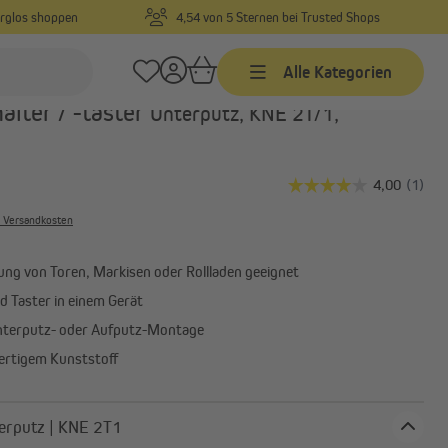
orglos shoppen
4,54 von 5 Sternen bei Trusted Shops
Alle Kategorien
Art.-Nr.:
10210003
alter / -taster
Unterputz, KNE 2T/1,
Zeitschaltuhren
Kabelgebundene
Zeitschaltuhren mit
. Versandkosten
Funkempfänger
Funk Zeitschaltuhren
ung von Toren, Markisen oder Rollladen geeignet
Zeitschaltuhr Zubehör
d Taster in einem Gerät
nterputz- oder Aufputz-Montage
rtigem Kunststoff
Garagentorantriebe
ung
Garagentorantrieb Zubehör
 Unterputz | KNE 2T1