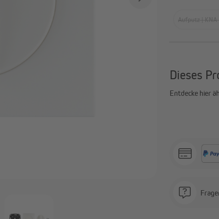
Smart Home Aktoren &
Zeitschaltuhren
Sensoren
Aufputz | KNA
Alle anzeigen
Dieses Pr
Entdecke hier äh
Frage