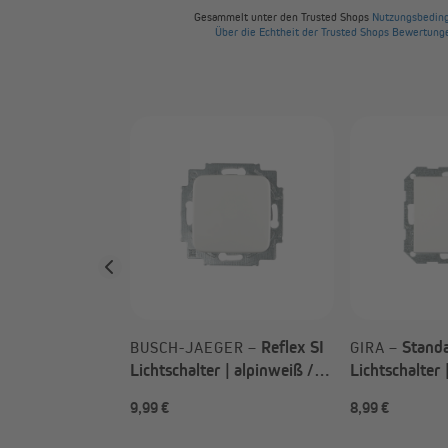
Duro
GER –
er mit
ion | weiß /
2506-212
Reflex SI
Stand
BUSCH-JAEGER –
GIRA –
Lichtschalter | alpinweiß /
Lichtschalter 
2000/6US + 2506-214
glänzend / 
9,99 €
8,99 €