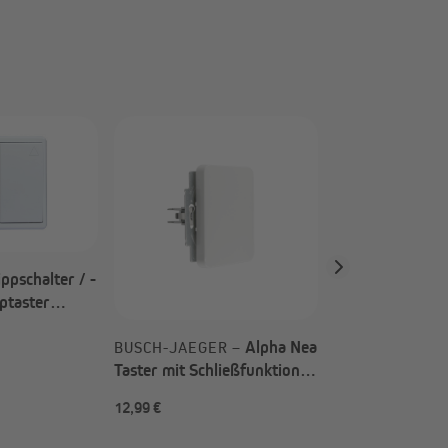
BUSCH-JAEGER
Lichtschalter | 
hochglanz / 20
1786/24G
ppschalter / -
pptaster
rputz / weiß
Alpha Nea
BUSCH-JAEGER –
Taster mit Schließfunktion |
studioweiß hochglanz /
12,99 €
10,99 €
2020 US + 1786-24G