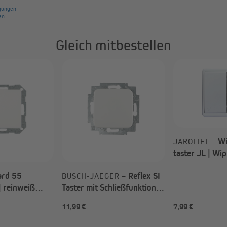
Gleich mitbestellen
Wi
JAROLIFT –
taster JL | Wi
JLWTUP / Unte
ard 55
Reflex SI
BUSCH-JAEGER –
| reinweiß
Taster mit Schließfunktion
10600 + 29603
| alpinweiß / 2020 US +
11,99 €
7,99 €
2506-214