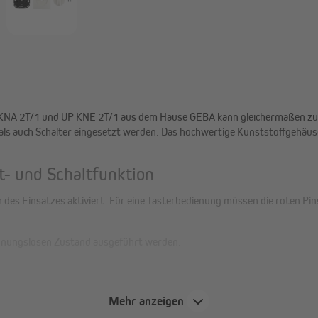
AP KNA 2T/1 und UP KNE 2T/1 aus dem Hause GEBA kann gleichermaßen zu
ls auch Schalter eingesetzt werden. Das hochwertige Kunststoffgehäuse w
t- und Schaltfunktion
n des Einsatzes aktiviert. Für eine Tasterbedienung müssen die roten Pin
pannungslosen Zustand ausgeführt werden.
Mehr anzeigen