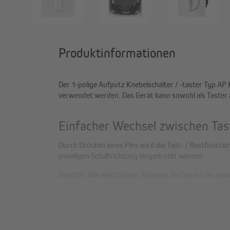
Produktinformationen
Der 1-polige Aufputz Knebelschalter / -taster Typ 
verwendet werden. Das Gerät kann sowohl als Taster a
Einfacher Wechsel zwischen Tas
Durch Drücken eines Pins wird die Tast- / Rastfunktio
jeweiligen Schaltrichtung eingedrückt werden.
Beachte: Alle elektrischen Arbeiten dürfen nur im s
Details zum Knebelschalter