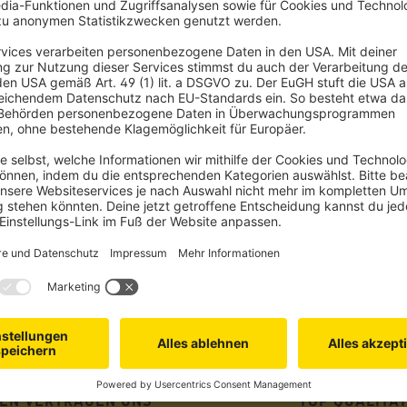
t zum Jalousiescout Newsletter anme
-Gutschein für deine erste Bestellung und verpasse keine Neuigkeiten, Tr
Anmelden
u unsere
Datenschutzbestimmungen
. Du kannst den Newsletter jederzeit und kostenfrei 
EN VERTRAUEN UNS
TOP QUALITÄ