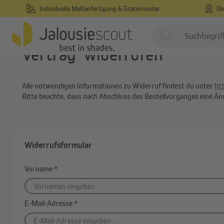
Individuelle Maßanfertigung & Gratismuster
De
springen
Zur Hauptnavigation springen
Startseite
Vertrag widerrufen
Vertrag widerrufen
Innenliegend
Alle notwendigen Informationen zu Widerruf findest du unter
ht
Außenliegend
Bitte beachte, dass nach Abschluss des Bestellvorganges eine Ä
Smart Home & Motorisierung
Inspirationen & Ratgeber
Widerrufsformular
Individuelle
Vorname
*
Maßanfertigung
Gratis-Muster
E-Mail-Adresse
*
Marken