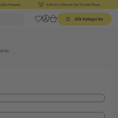
orglos shoppen
4,54 von 5 Sternen bei Trusted Shops
Alle Kategorien
h ist.