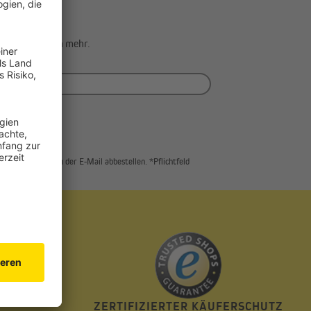
lden!
ends & Aktionen mehr.
über einen Link in der E-Mail abbestellen. *Pflichtfeld
T
ZERTIFIZIERTER KÄUFERSCHUTZ