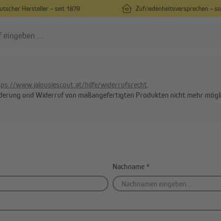
utscher Hersteller – seit 1878
Zufriedenheitsversprechen – s
tps://www.jalousiescout.at/hilfe/widerrufsrecht
.
nderung und Widerruf von maßangefertigten Produkten nicht mehr möglic
Nachname
*