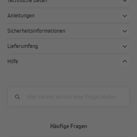
Technische Daten
Deine Vorteile auf einen Blick:
Anleitungen
Perfekt geeignet zur Verdunkelung von Schlaf- und
Kinderzimmern
Sicherheitsinformationen
Thermobeschichtung für isolierende Wirkung, die
Hitze und Kälte abhält
Lieferumfang
Mit Magnet am unteren Stoffrand zur besseren
Verdunkelung
Hilfe
Schützt auch vor Sonne und neugierigen Blicken
In vielen Größen erhältlich
Leichte Montage mit Klemmhaltern (für 15 bis 25 mm
Fensterrahmenstärke) oder Schrauben (im
Lieferumfang enthalten)
Klemmhalter für Fenster mit Rahmenstärke von 5 –
15 mm (optional erhältlich)
Alternativ auch Befestigung mit Klebehaltern möglich
(optional erhältlich)
Häufige Fragen