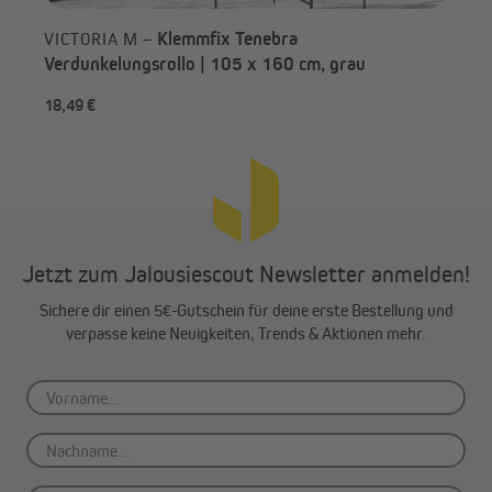
Klemmfix Tenebra
VICTORIA M –
Variable Bedienung mit Kettenzug
Verdunkelungsrollo | 105 x 160 cm, grau
Über ein Kettenzuggetriebe lässt sich das Tenebrarollo einfach
und präzise bedienen. Das leichtgängige Getriebe kann je nach
18,49 €
ab 
Bedarf variabel auf der linken oder rechten Seite befestigt
werden.
Richtig messen
Jetzt zum Jalousiescout Newsletter anmelden!
Die Bestellbreite umfasst die Gesamtbreite des Rollos,
die Stoffbreite beträgt ca. 4 cm weniger. Unsere
Sichere dir einen 5€-Gutschein für deine erste Bestellung und
Maßanleitung informiert dich über weitere Details, die
verpasse keine Neuigkeiten, Trends & Aktionen mehr.
du beim Messen beachten solltest.
Die Sicherheit deiner Kinder ist uns ein großes Anliegen.