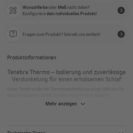
Wunschfarbe
oder
Maß
nicht dabei?
Konfiguriere
dein individuelles Produkt!
Fragen zum Produkt? Schreib uns einfach!
Produktinformationen
Tenebra Thermo – Isolierung und zuverlässige
Verdunkelung für einen erholsamen Schlaf
Unser Tenebrarollo mit Thermobeschichtung sorgt nicht nur für
einen erholsamen Schlaf, sondern es wirkt auch äußerst
dekorativ. Es ist unter anderem in den klassischen Farben weiß,
Mehr anzeigen
dunkelblau, braun oder grau erhältlich, die zu jedem
Einrichtungsstil und in jedes Zimmer passen.