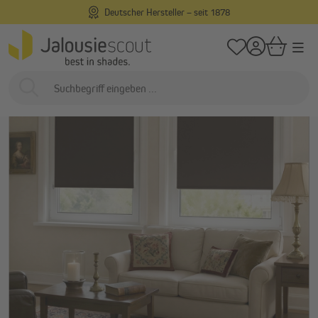
Deutscher Hersteller – seit 1878
alt springen
/
/
Startseite
Innenliegend
Rollos
Verdunkelungsrollos