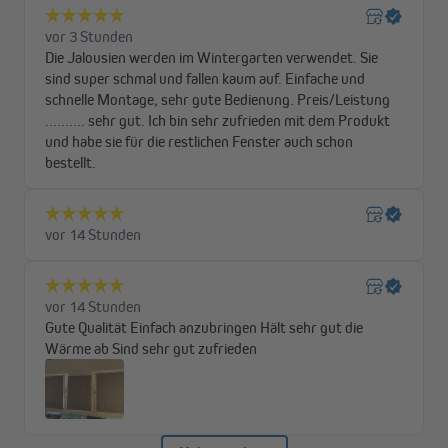
Verdunkelnde Stoffe oder verdunkelnde Thermostoffe
Als Stoffmaterial haben wir uns bei der Herstellung vom Tenebra
Thermorollo für einen silberbeschichteten Thermostoff
entschieden.
Diese Silberbeschichtung bietet dir weitere Vorteile. Neben den
verdunkelnden verleiht sie auch isolierende Eigenschaften, da im
Sommer die Hitze abgewehrt wird und im Winter die Wärme
nicht nach außen entweichen kann. Beim Tenebra
Verdunkelungsrollo ohne Thermostoff haben wir ein
Polyestergewebe verwendet, das auf der Rückseite eine
verdunkelnde Beschichtung in derselben Farbe wie die
Vorderseite hat.
Trotz sorgfältiger Produktion und ständiger
Qualitätskontrolle unterliegt das Stoffgewebe des
Produktes Toleranzen von bis zu 2,0 mm in der Breite
und bis zu 2,5 cm in der Höhe. Bei einer