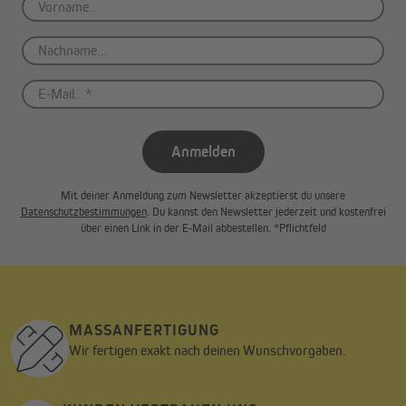
Horizontale Stege, ein Aluminiummechanismus und eine
Kunststoffkette sorgen für eine leichte und fließende Bedienung
der Fensterabdeckung. Zusätzlich ist sie mit einem speziellen
Sicherheitssystem für die jüngsten Haushaltsmitglieder
ausgestattet.
Das Elegance Raffrollo kann befestigt werden an:
Anmelden
dem Fensterrahmen
der Wand
Mit deiner Anmeldung zum Newsletter akzeptierst du unsere
der Decke
Datenschutzbestimmungen
. Du kannst den Newsletter jederzeit und kostenfrei
über einen Link in der E-Mail abbestellen. *Pflichtfeld
MASSANFERTIGUNG
Wir fertigen exakt nach deinen Wunschvorgaben.