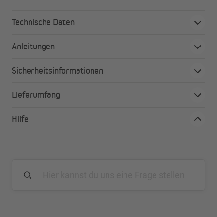
Technische Daten
Anleitungen
Sicherheitsinformationen
Lieferumfang
Hilfe
Raffrollo
nach Maß
Einseitiges Polyestergewebe
Mehr als 30 Farben
Schienenabstand: 25 cm