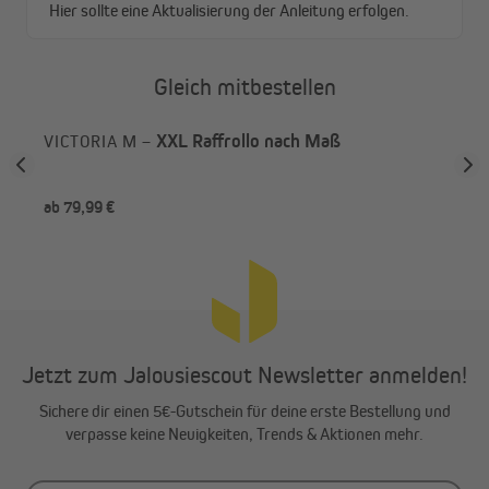
Gleich mitbestellen
ß
XXL Raffrollo nach Maß
VICTORIA M –
VI
Fü
ab 79,99 €
ab 
Jetzt zum Jalousiescout Newsletter anmelden!
Sichere dir einen 5€-Gutschein für deine erste Bestellung und
Schutz und Dekoration in einem
verpasse keine Neuigkeiten, Trends & Aktionen mehr.
Der Stoff des Raffrollos besteht aus hochwertigem Polyester,
verfügbar in mehr als dreißig Farben.