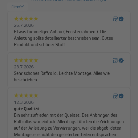
mit keinem anderen Rollo zu verwechseln. Beim Hochziehen rollt
sich der Stoff nicht auf, sondern legt sich in dekorativen Falten
auf gleicher Höhe übereinander. Sobald das Fenster abgedeckt
ist, entsteht eine ebene, homogene Fläche.
Ein ungewöhnliches und zugleich sehr universelles Design - so
lassen sich die Faltrollos nach Maß beschreiben. Sie eignen sich
sowohl für kleine als auch für große Fensterflächen - die
maximale Größe beträgt bis zu 230 cm!
Das Raffrollo ist in vier Lichtdurchlässigkeitsstufen erhältlich:
Transparent
Lichtdurchlässig
Verdunkelnd
Vollverdunkelnd