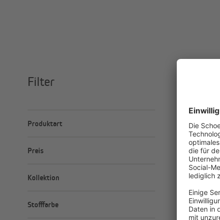
Filter
240 Produ
Produktart
Maßanfertigung
Preis
Standardgrößen
Minimal
Maximal
–
Kollektion
€
€
Elegance
Stofffarbe
Elektrisch
Ersatzstoff