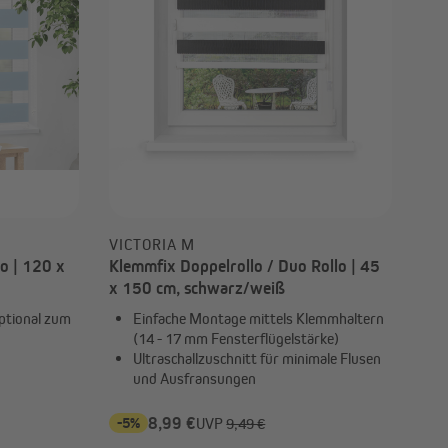
VICTORIA M
o | 120 x
Klemmfix Doppelrollo / Duo Rollo | 45
x 150 cm, schwarz/weiß
ptional zum
Einfache Montage mittels Klemmhaltern
(14 - 17 mm Fensterflügelstärke)
Ultraschallzuschnitt für minimale Flusen
und Ausfransungen
-5%
8,99 €
UVP
9,49 €