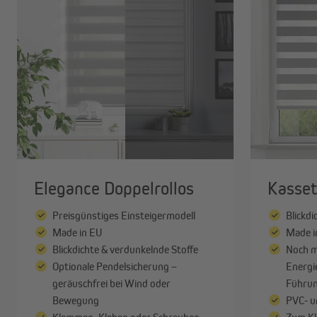
Angebote
Outlet
G
Elegance Doppelrollos
Kasset
Preisgünstiges Einsteigermodell
Blickd
Made in EU
Made i
Blickdichte & verdunkelnde Stoffe
Noch m
Optionale Pendelsicherung –
Energie
geräuschfrei bei Wind oder
Führun
Bewegung
PVC- u