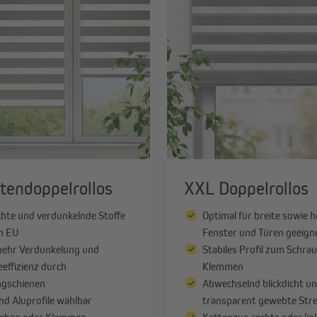
Bambusrollos
Rollo Zubehör & Ersatzteil
ardinen & Vorhänge
Vorhänge nach Maß
Vorhänge in Standardgrößen
Gardinenstangen & Zubehör
Alle anzeigen
tendoppelrollos
XXL Doppelrollos
ichte und verdunkelnde Stoffe
Optimal für breite sowie 
n EU
Fenster und Türen geeign
ehr Verdunkelung und
Stabiles Profil zum Schra
effizienz durch
Klemmen
gschienen
Abwechselnd blickdicht u
nd Aluprofile wählbar
transparent gewebte Stre