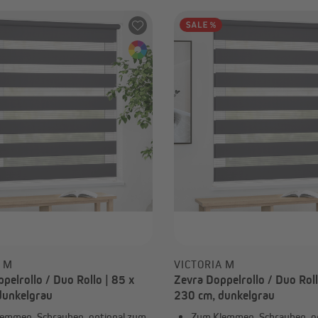
A M
VICTORIA M
pelrollo / Duo Rollo | 85 x
Zevra Doppelrollo / Duo Roll
dunkelgrau
230 cm, dunkelgrau
emmen, Schrauben, optional zum
Zum Klemmen, Schrauben, o