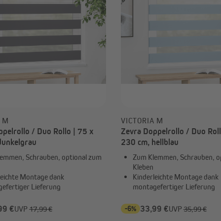
A M
VICTORIA M
pelrollo / Duo Rollo | 75 x
Zevra Doppelrollo / Duo Roll
dunkelgrau
230 cm, hellblau
emmen, Schrauben, optional zum
Zum Klemmen, Schrauben, o
Kleben
leichte Montage dank
Kinderleichte Montage dank
efertiger Lieferung
montagefertiger Lieferung
99 €
-6%
33,99 €
UVP
17,99 €
UVP
35,99 €