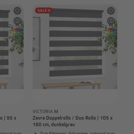
VICTORIA M
o | 55 x
Zevra Doppelrollo / Duo Rollo | 105 x
160 cm, dunkelgrau
ptional zum
Zum Klemmen, Schrauben, optional zum