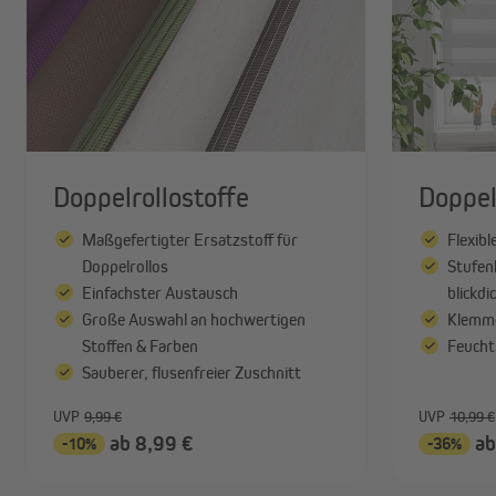
Doppelrollostoffe
Doppel
Maßgefertigter Ersatzstoff für
Flexibl
Doppelrollos
Stufen
Einfachster Austausch
blickdi
Große Auswahl an hochwertigen
Klemme
Stoffen & Farben
Feucht
Sauberer, flusenfreier Zuschnitt
UVP
9,99 €
UVP
10,99 €
ab 8,99 €
ab
-10%
-36%