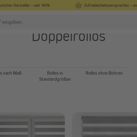
utscher Hersteller – seit 1878
Zufriedenheitsversprechen – s
Doppelrollos
lissees
Rollos
Plissees nach Maß
Rollos nach Maß
Plissees in Standardgrößen
Rollos in Standardgrößen
os nach Maß
Rollos in
Rollos ohne Bohren
Plissees ohne Bohren
Rollos ohne Bohren
Standardgrößen
Alle anzeigen
Doppelrollos
Verdunkelungsrollos
Außenrollos |
Senkrechtmarkisen
Raffrollos
Dachfenster-Rollos
XXL Rollos