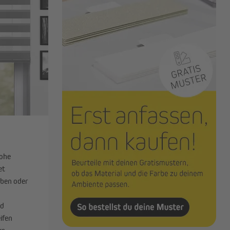
e
hohe
et
uben oder
nd
ifen