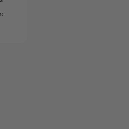
ks
te