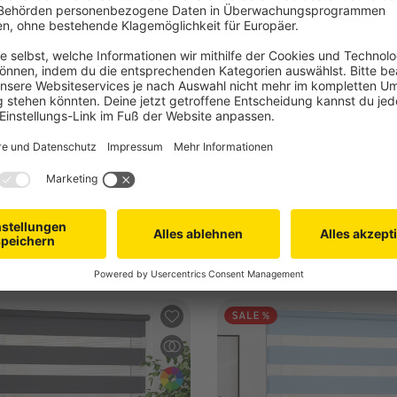
A M
VICTORIA M
pelrollo / Duo Rollo | 105 x
Zevra Doppelrollo / Duo Roll
ellblau
160 cm, dunkelgrau
emmen, Schrauben, optional zum
Zum Klemmen, Schrauben, o
Kleben
leichte Montage dank
Kinderleichte Montage dank
efertiger Lieferung
montagefertiger Lieferung
99 €
-6%
15,99 €
UVP
32,99 €
UVP
16,99 €