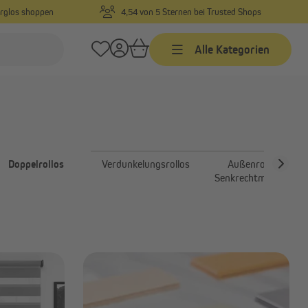
orglos shoppen
4,54 von 5 Sternen bei Trusted Shops
Alle Kategorien
Jalousien
Jalousien nach Maß
Jalousien in Standardgrößen
Doppelrollos
Verdunkelungsrollos
Außenrollos |
Alu-Jalousien
Senkrechtmarkisen
Alle anzeigen