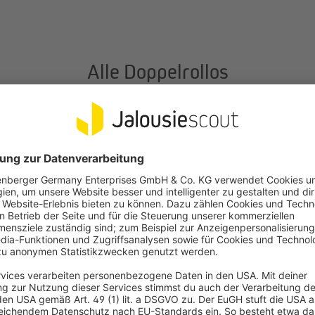
Alle Doppelrollos
kte