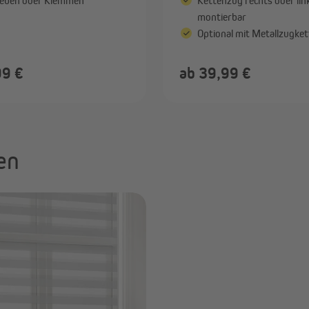
eben oder Klemmen
Kettenzug rechts oder lin
montierbar
Optional mit Metallzugket
99 €
ab 39,99 €
en