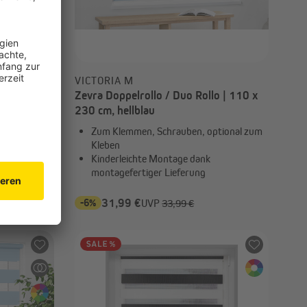
VICTORIA M
o | 70 x
Zevra Doppelrollo / Duo Rollo | 110 x
230 cm, hellblau
ptional zum
Zum Klemmen, Schrauben, optional zum
Kleben
Kinderleichte Montage dank
montagefertiger Lieferung
-6%
31,99 €
UVP
33,99 €