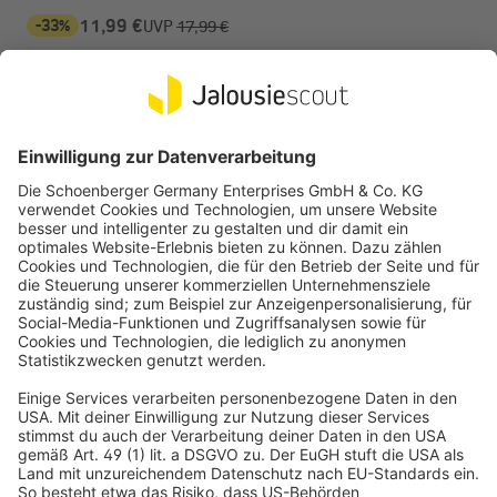
-33%
11,99 €
UVP
17,99 €