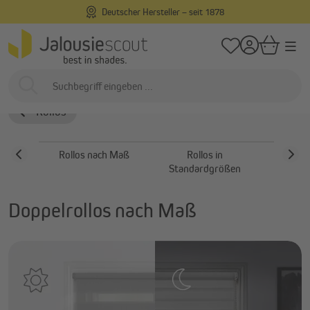
Deutscher Hersteller – seit 1878
alt springen
/
/
Startseite
Innenliegend
Rollos
Doppelrollos
Doppelrollos
Rollos
Rollos nach Maß
Rollos in
Rollos 
Standardgrößen
Doppelrollos nach Maß