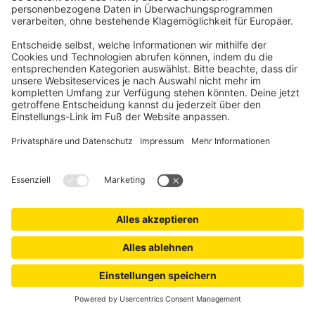
VICTORIA M
Zevra Doppelrollo / Duo Rollo | 90 x 160 cm,
dunkelgrau
Zum Klemmen, Schrauben, optional zum Kleben
Kinderleichte Montage dank montagefertiger Lieferung
-33%
13,99 €
UVP
20,99 €