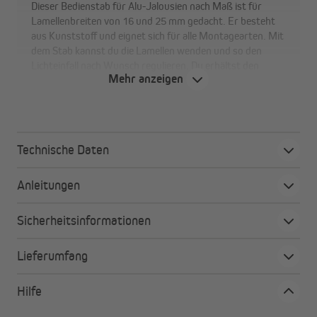
Dieser Bedienstab für Alu-Jalousien nach Maß ist für
Lamellenbreiten von 16 und 25 mm gedacht. Er besteht
aus Kunststoff und eignet sich für alle Montagearten. Mit
dem Stab kannst du die Lamellen wenden und so den
Lichteinfall nach Wunsch regulieren. Du erhältst den
Mehr anzeigen
Bedienstab je nach Bedarf in unterschiedlichen Längen.
Technische Daten
Anleitungen
Sicherheitsinformationen
Lieferumfang
Hilfe