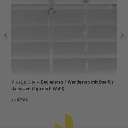
Bedienstab / Wendestab mit Öse für
VICTORIA M –
Jalousien (Typ nach Wahl)
ab 3,79 €
ab 