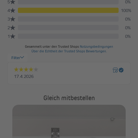
Gleich mitbestellen
Maß
VI
(Ty