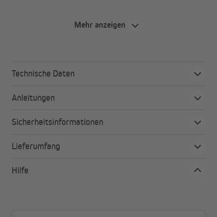
Produktvorteile
Mehr anzeigen
Verlässlich einsetzbar: passt garantiert zu allen
VICTORIA M Alu-Jalousien in Standardgrößen
Macht einfach aus alt neu: beschädigte Teile können
Technische Daten
unkompliziert und ohne großen Aufwand gewechselt
werden
Anleitungen
Sicherheitsinformationen
Lieferumfang
Hilfe