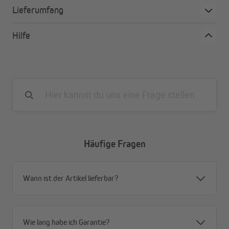
PVC-Sichtschutzmatten - die Premium-Variante:
Lieferumfang
Erhalte deinen Sonnen- und Blickschutz in Premium-
Qualität: Mit nur 1-2 mm Abstand zwischen den
Hilfe
Rohren sind die Matten besonders blickdicht.
Made in EU - bewährte Qualität von JAROLIFT:
Die
Sichtschutzmatten werden in Spanien hergestellt.
Mit 30 mm sind die PVC-Rohre breiter als bei vielen
anderen Modellen und knicken weniger leicht ab. Sie
sind besonders eng verknotet und zu 100% verklebt.
pflegeleicht, witterungsbeständig und recycelbar:
Das Material ist schimmelresistent, wasserfest,
abwaschbar und somit pflegeleicht. Außerdem
Häufige Fragen
handelt es sich um hochwertiges, recycelbares PVC.
Durch den Premium-UV-Schutz bleicht die Farbe nicht
aus - darauf geben wir 3 Jahre Garantie.
Wann ist der Artikel lieferbar?
passendes Zubehör für alle Gegebenheiten:
Für
unterschiedliche Gegebenheiten bieten wir
Kabelbinder oder ganze Befestigungskits zur
Montage an. Vor Schmutz und einlaufendem Wasser
Wie lang habe ich Garantie?