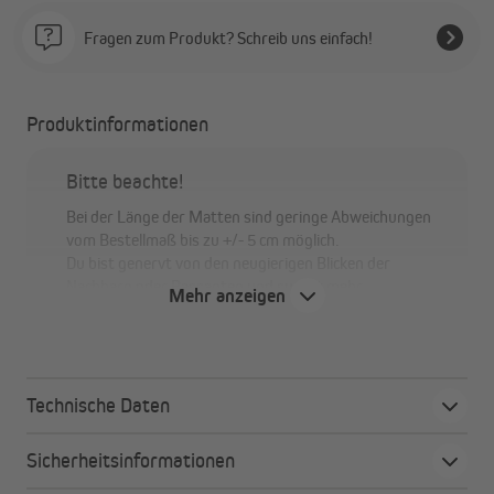
Fragen zum Produkt? Schreib uns einfach!
Produktinformationen
Bitte beachte!
Bei der Länge der Matten sind geringe Abweichungen
vom Bestellmaß bis zu +/- 5 cm möglich.
Du bist genervt von den neugierigen Blicken der
Nachbarn oder Passanten und suchst mehr
Mehr anzeigen
Privatsphäre auf deinen Garten- oder
Terrassenflächen? Dann liegst du mit der PREMIUM
PVC-Sichtschutzmatte von JAROLIFT genau richtig.
Technische Daten
Alle Vorteile auf einen Blick
Sicherheitsinformationen