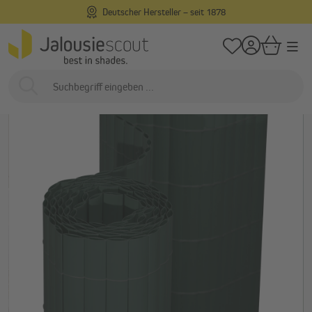
Deutscher Hersteller – seit 1878
alt springen
/
/
Startseite
Außenliegend
Sichtschutz
Sichtschutzmatten