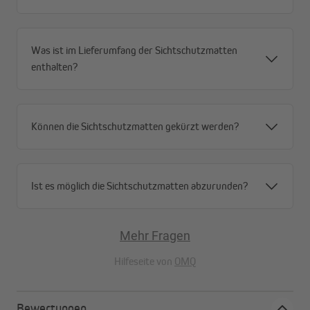
schützst du die PVC-Röhrchen mit unseren optional
erhältlichen Abdeckprofilen.
problemlos kürzen und aufbauen:
Kürze die Matten
Was ist im Lieferumfang der Sichtschutzmatten
einfach mit einer Schere oder einem Teppichmesser
enthalten?
auf die gewünschte Länge und Breite. Anbringen
kannst du sie ohne weiteres Werkzeug.
Können die Sichtschutzmatten gekürzt werden?
Ist es möglich die Sichtschutzmatten abzurunden?
Mehr Fragen
Hilfeseite von
OMQ
Bewertungen