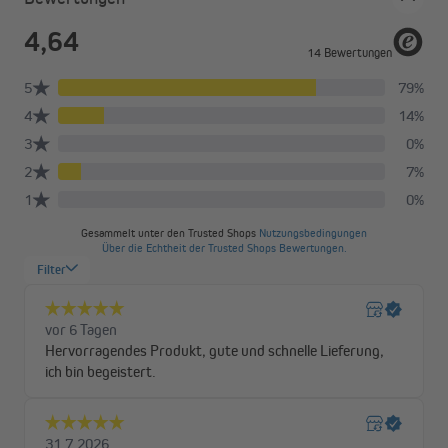
Hochwertiger Sichtschutz für jeden Anlass
Die Matten eignen sich ideal zur schnellen und einfachen
Befestigung am Balkon, der Terrasse, im Garten, aber auch für
Schaufenster, Sportanlagen, Messen oder Ausstellungsflächen.
Schütze dich vor lästigen Blicken oder unangenehmer
Sonneneinstrahlung – und genieße dabei die frische Luft, die
durch die Matten dringt. Leichter Wind wird durch den PVC-
Sichtschutz gebremst.