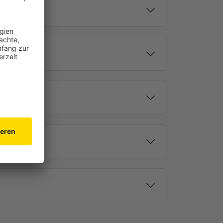
sender Timer 4-Kanal TDRCT 04
grammplätze für jeweils eine Auf- sowie eine
ammplätze kann ein bestimmter Kanal oder aber alle 4
ist es möglich, den Programmplatz für nur einen
er für ein Wochenschema:
 Freitag
 Samstag
ag
rden?
Gruppen- sowie eine Einzelsteuerung. Bei der
anal in der Kanalleiste am unteren Rand des Displays
 können aber auch alle 4 Kanäle markiert und so