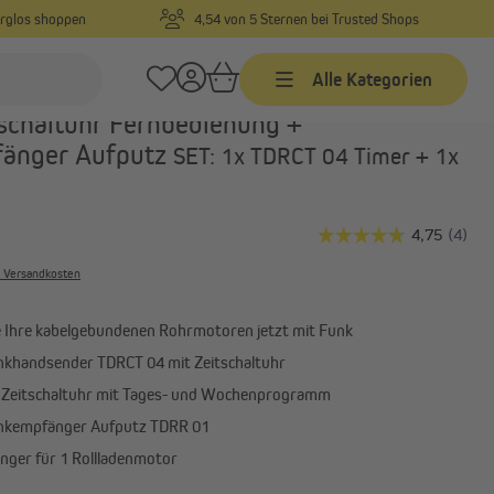
orglos shoppen
4,54 von 5 Sternen bei Trusted Shops
Alle Kategorien
Art.-Nr.:
60001101
schaltuhr Fernbedienung +
änger Aufputz
SET: 1x TDRCT 04 Timer + 1x
Zeitschaltuhren
Kabelgebundene
Zeitschaltuhren mit
Funkempfänger
. Versandkosten
Funk Zeitschaltuhren
Zeitschaltuhr Zubehör
e Ihre kabelgebundenen Rohrmotoren jetzt mit Funk
nkhandsender TDRCT 04 mit Zeitschaltuhr
e Zeitschaltuhr mit Tages- und Wochenprogramm
Garagentorantriebe
unkempfänger Aufputz TDRR 01
ung
Garagentorantrieb Zubehör
ger für 1 Rollladenmotor