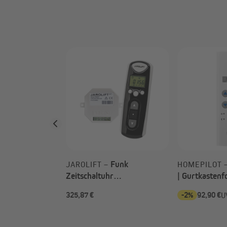
Zeitschaltuhr
 –
Die Bat
der Bat
Funk
JAROLIFT –
HOMEPILOT 
Zeitschaltuhr
| Gurtkasten
Fernbedienung +
325,87 €
-2%
92,90 €
UVP
89,90 €
U
Funkempfänger Unterputz |
SET: 1x TDRCT 04 Timer +
14x TDRRUP