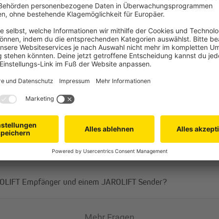
JAROLIFT Funkhand
im Überblick
Der Handsender verfügt über 4 Pro
Abfahrtszeit. Jedem dieser Progr
Kanäle zugewiesen werden. Zudem 
Wochentag zu aktivieren oder ab
Verkürzte Arbeitswoche: Montag -
FT Funksystem kompatibel?
Gesamte Arbeitswoche: Montag -
Gesamte Woche: Montag - Sonnt
pfänger können mit einem JAROLIFT Handsender gesteuert we
Der TDRCT 04 besitzt zudem eine 
Einzelsteuerung wird der aktive K
markiert. Über die Kanalwahltaste
gleichzeitig bedient werden.
AROLIFT Empfänger und einem JAROLIFT Sender?
Mehr Fragen