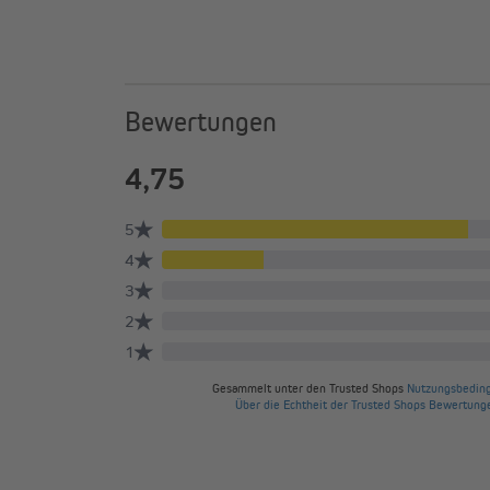
Bewertungen
Mit dem TDRCT 04 besteht die Möglichkeit, jeden einze
vielen Motoren und Funkempfängern zur selben Zeit ei
Aktivierung dieses Kanals und Betätigung der Auf-, S
Zeitsteuerung alle gleichzeitig. Natürlich kann jeder e
einzigen Motor betrieben werden.
Ebenso können über den Handtaster die Endpunkte
eingestellt werden.
Im Lieferumfang des TDRCT 04 befindet sich auch ei
Diese kann über die vorhandenen Bohrung einfach an