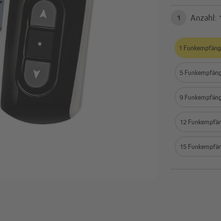
Smart Home Aktoren &
Zeitschaltuhren
1
Sensoren
Alle anzeigen
1 Funkempfäng
5 Funkempfän
9 Funkempfän
12 Funkempfä
15 Funkempfä