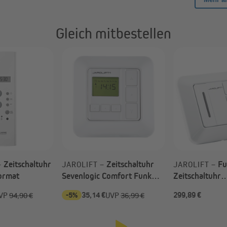
Gleich mitbestellen
terie zum Betrieb des TDRCT 04 ist im Lieferumfang enthalten und bei Li
terien kann der Handsender einfach über die Schrauben auf der Rückseit
Zeitschaltuhr
Zeitschaltuhr
Fu
–
JAROLIFT –
JAROLIFT –
format
Sevenlogic Comfort Funk
Zeitschaltuhr
TDRRT-01W | weiß
Fernbedienung
-5%
35,14 €
299,89 €
VP
94,90 €
UVP
36,99 €
Funkempfänge
Einfachtaster 
TDRCT 04 + 1