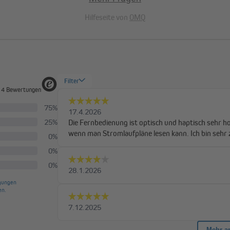
Hilfeseite von
OMQ
lnen der vier Kanäle an beliebig
nzulernen. Diese fahren dann bei
top- und Ab-Taste oder bei
inzelne Kanal auch nur mit einem
 der JAROLIFT TDEF Rohrmotoren
ne formschöne Wandhalterung.
 der Wand befestigt werden.