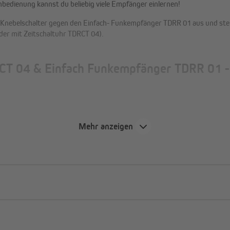
nbedienung kannst du beliebig viele Empfänger einlernen!
 / Knebelschalter gegen den Einfach- Funkempfänger TDRR 01 aus und s
er mit Zeitschaltuhr TDRCT 04).
 04 & Einfach Funkempfänger TDRR 01 - F
Mehr anzeigen
Wir benötigen deine Zustimmung, um den
YouTube Video-Service zu laden!
Wir verwenden einen Service eines Drittanbieters,
um Videoinhalte einzubetten. Dieser Service kann
Daten zu deinen Aktivitäten sammeln. Bitte lies die