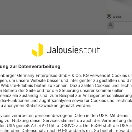
weiss
412 altweis
409 oregon