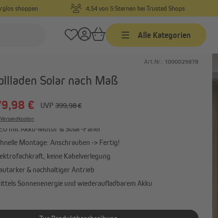
orglos shoppen
4,54 von 5 Sternen bei Trusted Shops
Alle Kategorien
Art.Nr.:
1000029878
Markisen
ollladen Solar nach Maß
Markisen nach Maß
9,98 €
Markisen in Standardgrößen
UVP
399,98 €
Gelenkarmmarkisen
. Versandkosten
EU mit Akku-Motor & Solar-Panel
Alle anzeigen
hnelle Montage: Anschrauben -> Fertig!
lektrofachkraft, keine Kabelverlegung
autarker & nachhaltiger Antrieb
Sonnensegel
ittels Sonnenenergie und wiederaufladbarem Akku
Sonnensegel
Befestigungsmaterial