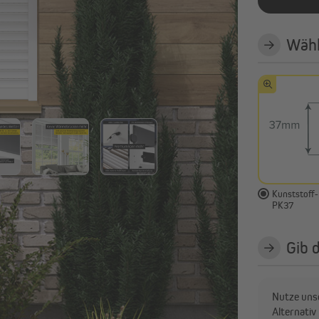
Alle anzeigen
Wähl
avillons & Zelte
Sichtschutz
Faltpavillons und Steckpavillons
Balkonbespannungen
Heizstrahler
Sichtschutzmatten
Pavillon Zubehör & Ersatzteile
Sichtschutzstreifen
Alle anzeigen
Kunststoff-
PK37
Gib 
Nutze unse
Alternati