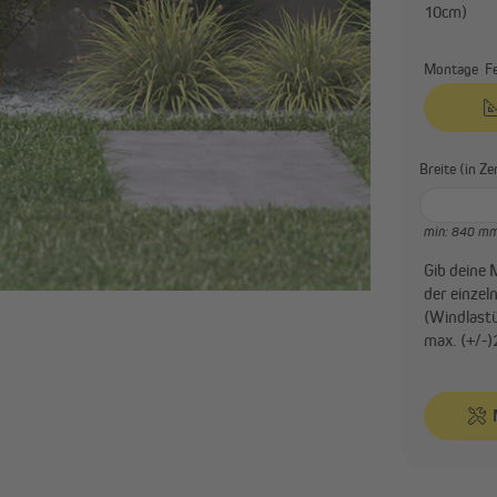
10cm)
Montage Fe
Breite 
min: 840 m
Gib deine 
der einzel
(Windlastü
max. (+/-