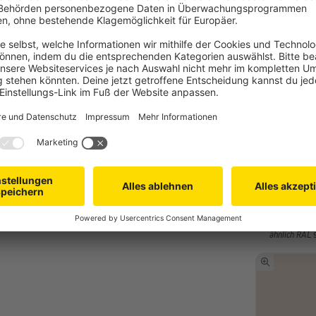
*Sonderfarb
Wähl
Alle Endleiste
weiss
ähnlich RAL