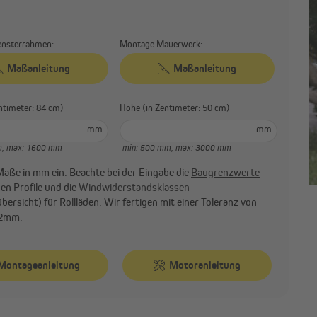
nsterrahmen:
Montage Mauerwerk:
Maßanleitung
Maßanleitung
(in Zentimeter: 84 cm)
Höhe (in Zentimeter: 50 cm)
mm
mm
m,
max: 1600 mm
min: 500 mm,
max: 3000 mm
Maße in mm ein. Beachte bei der Eingabe die
Baugrenzwerte
nen Profile und die
Windwiderstandsklassen
bersicht) für Rollläden. Wir fertigen mit einer Toleranz von
)2mm.
Montageanleitung
Motoranleitung