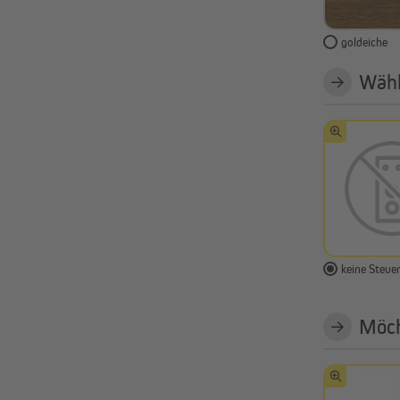
goldeiche
Wähl
keine Steue
Möch