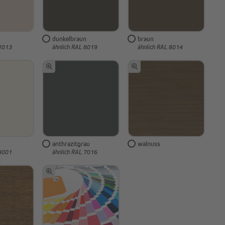
dunkelbraun
braun
 1013
ähnlich RAL 8019
ähnlich RAL 8014
anthrazitgrau
walnuss
 9001
ähnlich RAL 7016