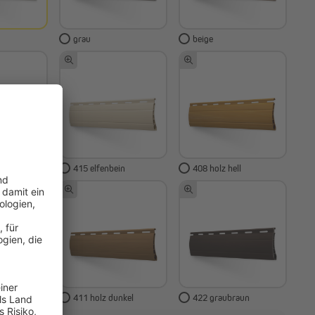
grau
beige
s
415 elfenbein
408 holz hell
411 holz dunkel
422 graubraun