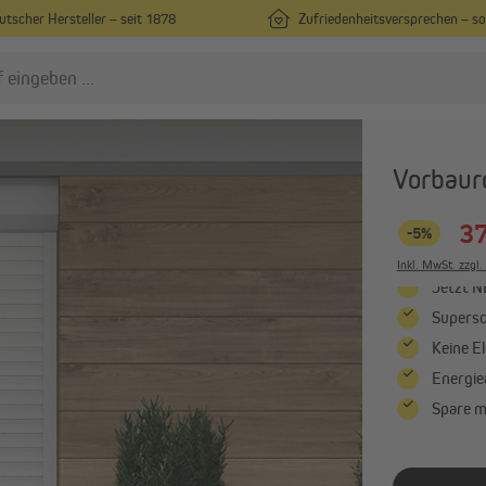
utscher Hersteller – seit 1878
Zufriedenheitsversprechen – s
n nach Maß
nsektenschutz
Rollladen
Vorbaur
Insektenschutz nach Maß
Vorbaurollladen nach Maß
37
Insektenschutz in
Rollladenpanzer nach Maß
-5%
Standardgrößen
Außenjalousien nach Maß
Inkl. MwSt. zzgl
Fliegengitter für Türen
Jetzt N
Alle anzeigen
Supersc
Alle anzeigen
Keine E
Energie
ergolen
Sonnenschirme
Spare m
Pergola mit Lamellendach
Mittelmastschirme
Pergola-Zubehör
Ampelschirme
Sonnenschirmständer