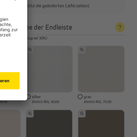
en (bitte beachte die geänderten Lieferzeiten)
e die Farbe der Endleiste
nfarben matt (Glanzgrad 30%)
silber
grau
 9016
ähnlich RAL 9006
ähnlich RAL 7038