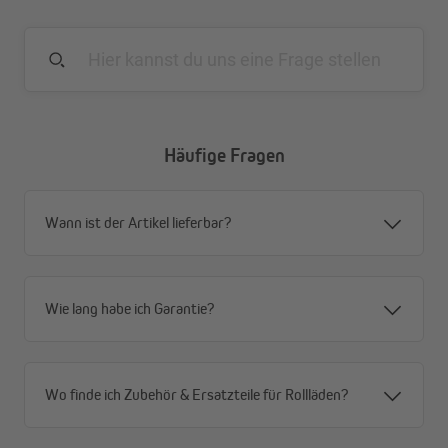
Häufige Fragen
Die Illustration veranschaulicht diese Funktionsweise. Die
Sperrhaken werden von uns bereits für die schnelle und
vor allem leichte Montage für dich vorgebohrt!
Wann ist der Artikel lieferbar?
Wie lang habe ich Garantie?
Wo finde ich Zubehör & Ersatzteile für Rollläden?