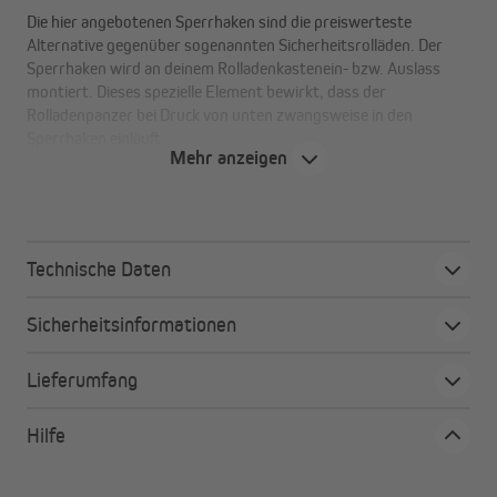
Die hier angebotenen Sperrhaken sind die preiswerteste
Alternative gegenüber sogenannten Sicherheitsrolläden. Der
Sperrhaken wird an deinem Rolladenkastenein- bzw. Auslass
montiert. Dieses spezielle Element bewirkt, dass der
Rolladenpanzer bei Druck von unten zwangsweise in den
Sperrhaken einläuft.
Mehr anzeigen
Technische Daten
Sicherheitsinformationen
Lieferumfang
Hilfe