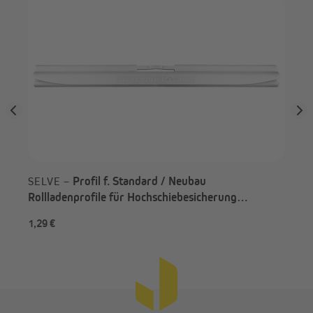
JA
Kan
Profil f. Standard / Neubau
SELVE –
Rollladenprofile für Hochschiebesicherung
SecuBlock
1,29 €
1,9