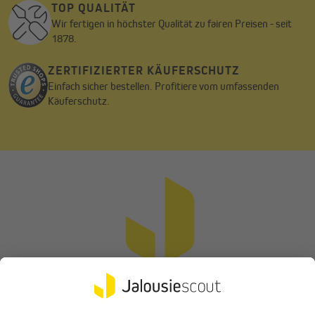
TOP QUALITÄT
Wir fertigen in höchster Qualität zu fairen Preisen - seit
1878.
ZERTIFIZIERTER KÄUFERSCHUTZ
Einfach sicher bestellen. Profitiere vom umfassenden
Käuferschutz.