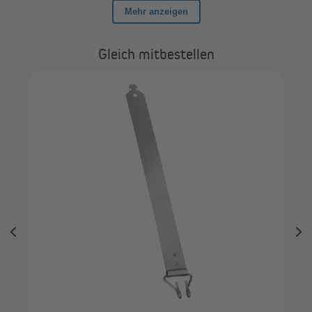
Gleich mitbestellen
JA
hl)
Uni