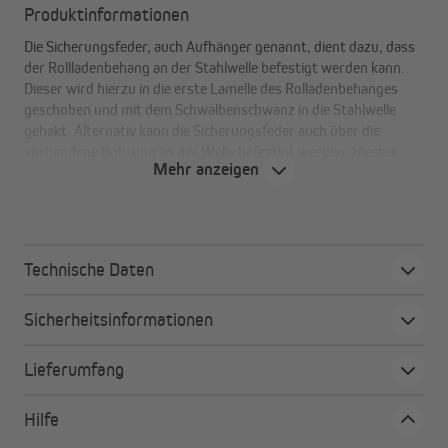
Produktinformationen
Die Sicherungsfeder, auch Aufhänger genannt, dient dazu, dass
der Rollladenbehang an der Stahlwelle befestigt werden kann.
Dieser wird hierzu in die erste Lamelle des Rolladenbehanges
geschoben und mit dem Schwalbenschwanz in die Stahlwelle
gehakt. Alternativ kann die Sicherungsfeder auch über die
vorhandene Bohrung an der Welle befestigt werden. Hierbei
Mehr anzeigen
sollte beachtet werden, dass bei der gemeinsamen Verwendung
mit Rohrmotoren die Schraube nicht zu weit in die Welle ragen
darf. Dies vermeidet eventuelle Beschädigungen an deinem
Rolladenantrieb. Bei den hier angebotenen Sicherungsfedern
handelt es sich um die MINI-Ausführung (für Rolladenprofile bis
Technische Daten
zu einer Profilhöhe von 40 mm geeignet) und MAXI-Ausführung
(für Rolladenprofile bis zu einer Profilhöhe von 65 mm geeignet).
Sicherheitsinformationen
Lieferumfang
Deine Vorteile auf einen Blick
zur Rollladenbehang-Befestigung an der Stahlwelle
Hilfe
aus hochwertigem Federstahl