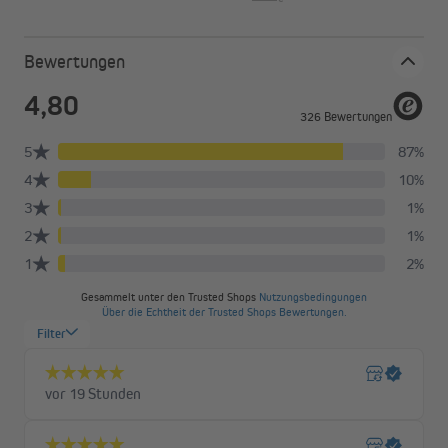
YouTube Video-Service zu laden!
Wir verwenden einen Service eines Drittanbieters, um
Videoinhalte einzubetten. Dieser Service kann Daten zu
Bewertungen
deinen Aktivitäten sammeln. Bitte lies die Details durch
und stimme der Nutzung des Service zu, um dieses Video
anzusehen.
Mehr Informationen
Akzeptieren
Powered by
Usercentrics Consent Management
Achtung bei Motoreinbau in Stahlwelle SW40!