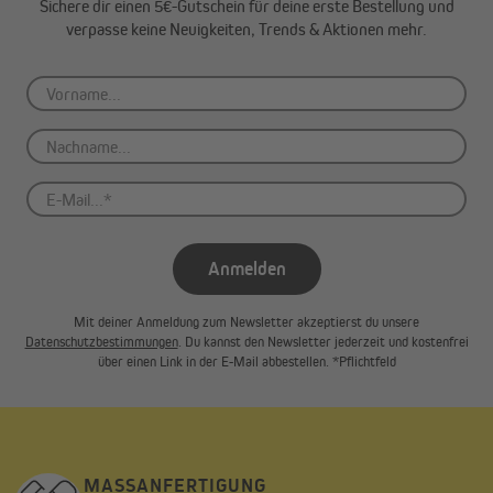
Sichere dir einen 5€-Gutschein für deine erste Bestellung und
verpasse keine Neuigkeiten, Trends & Aktionen mehr.
Das Rollladengewicht kann mittels folgender Behanggewichte je
Quadratmeter und Material errechnet werden:
Aluminiumrollläden wiegen ca. 4,5 kg/m²
Anmelden
Kunststoffrollläden wiegen ca. 5,5 kg/m²
Holzrollläden wiegen ca. 11,0 kg/m²
Mit deiner Anmeldung zum Newsletter akzeptierst du unsere
Datenschutzbestimmungen
. Du kannst den Newsletter jederzeit und kostenfrei
über einen Link in der E-Mail abbestellen. *Pflichtfeld
Formel zur Errechnung des Rollladengewichts:
Rollladengewicht = Rollladenfläche (Rollladenhöhe x
Rollladenbreite) x Gewicht des Behangmaterials x 110 %
MASSANFERTIGUNG