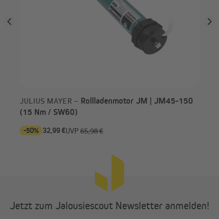
Rollladenmotor JM | JM45-150
JULIUS MAYER –
(15 Nm / SW60)
-50%
32,99 €
-9
UVP
65,98 €
Jetzt zum Jalousiescout Newsletter anmelden!