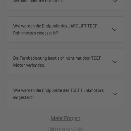
Wie lang habe ich Garantie?
Wie werden die Endpunkt des JAROLIFT TDEP
Rohrmotors eingestellt?
Die Fernbedienung lässt sich nicht mit dem TDEF
Motor verbinden.
Wie werden die Endpunkte des TDEF Funkmotors
eingestellt?
Mehr Fragen
Wir benötigen deine Zustimmung, um den
Hilfeseite von
OMQ