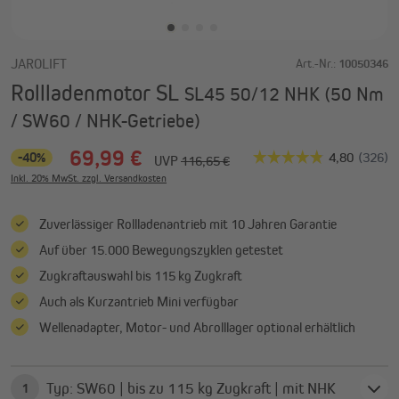
JAROLIFT
Art.-Nr.:
10050346
Rollladenmotor SL
SL45 50/12 NHK (50 Nm
/ SW60 / NHK-Getriebe)
69,99 €
-40%
UVP
116,65 €
Inkl. 20% MwSt. zzgl. Versandkosten
Zuverlässiger Rollladenantrieb mit 10 Jahren Garantie
Auf über 15.000 Bewegungszyklen getestet
Zugkraftauswahl bis 115 kg Zugkraft
Auch als Kurzantrieb Mini verfügbar
Wellenadapter, Motor- und Abrolllager optional erhältlich
Typ: SW60 | bis zu 115 kg Zugkraft | mit NHK
1