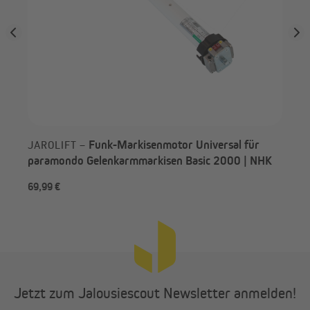
Adapter bzw. 70 mm Nutwellen-Adapter mitbestellen. Wähle
einfach oben im Menü den benötigten Motoradapter aus.
Funk-Markisenmotor Universal für
JAROLIFT –
paramondo Gelenkarmmarkisen Basic 2000 | NHK
69,99 €
-4
Jetzt zum Jalousiescout Newsletter anmelden!