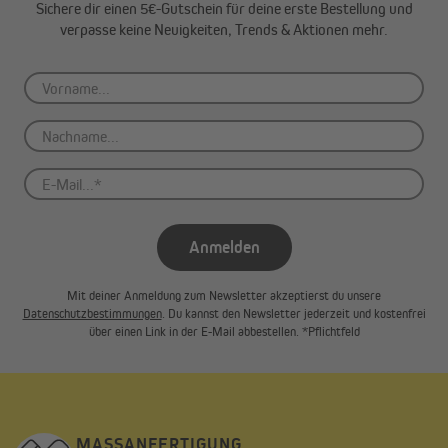
Sichere dir einen 5€-Gutschein für deine erste Bestellung und
verpasse keine Neuigkeiten, Trends & Aktionen mehr.
Funkfähig und garantiert sicher
Ein großer Vorteil: Diese Baureihe verfügt über einen
integrierten Funkempfänger mit Rolling Code, mit dem du deine
Markise via passendem JAROLIFT Funkhandsender oder
Funkwandsender bedienen kannst. Der Rolling Code kann nicht
vom Besitzer frei gewählt werden, sondern wechselt ständig,
und ist in ungefähr 74 Trillionen verschiedenen Kombinationen
Anmelden
möglich. Dadurch wird die Sicherheit erheblich erhöht.
Mit deiner Anmeldung zum Newsletter akzeptierst du unsere
Datenschutzbestimmungen
. Du kannst den Newsletter jederzeit und kostenfrei
über einen Link in der E-Mail abbestellen. *Pflichtfeld
MASSANFERTIGUNG