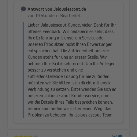
Sicherheit und Qualität gehen Hand in Hand
Du bekommst auf diese Produkte 7 Jahre Garantie. Die
JAROLIFT Motoren zeichnen sich durch besonders hohe Qualität
aus und sind im Gegensatz zu Baumarktprodukten sehr
langlebig und robust.
Ein eingebauter Thermoschutz sorgt zuverlässig dafür, dass die
Motoren nicht überhitzen. Aufgrund des eingebauten
Überlastungsschutzes, der bei ungewöhnlich starker Belastung
in Kraft tritt, werden der Motor und die Markise vor Schäden
geschützt.
Dank des sehr leisen Flüster-Planetengetriebes kannst du deine
Markise nahezu geräuschlos ein- und ausfahren. Das Sternlager
ermöglicht eine sichere universelle Befestigung für die meisten
Markisen-Typen.