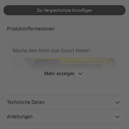
Zur Vergleichsliste hinzufügen
Produktinformationen
Mache dein Heim zum Smart Home!
Mehr anzeigen
easy installiert – ohne Login direkt verwendbar
easy steuern – von zuhause oder unterwegs,
kompatibel mit Apple Home, Google, Siri, Alexa
Technische Daten
easy integriert – in dein Smarthome-Netzwerk mit
zukunftssicherem Matter-Standard
Anleitungen