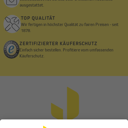
ausgestattet.
TOP QUALITÄT
Wir fertigen in höchster Qualität zu fairen Preisen - seit
1878.
ZERTIFIZIERTER KÄUFERSCHUTZ
Das Rollladengewicht kann mittels folgender Behanggewichte je
Einfach sicher bestellen. Profitiere vom umfassenden
Quadratmeter und Material errechnet werden:
Käuferschutz.
Aluminiumrollläden wiegen ca. 4,5 kg/m²
Kunststoffrollläden wiegen ca. 5,5 kg/m²
Holzrollläden wiegen ca. 11,0 kg/m²
Formel zur Errechnung des Rollladengewichts:
Rollladengewicht = Rollladenfläche (Rollladenhöhe x
Rollladenbreite) x Gewicht des Behangmaterials x 110 %