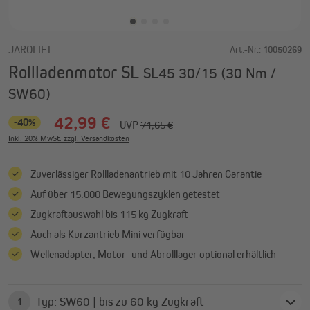
JAROLIFT
Art.-Nr.:
10050269
Rollladenmotor SL
SL45 30/15 (30 Nm /
SW60)
42,99 €
-40%
UVP
71,65 €
Inkl. 20% MwSt. zzgl. Versandkosten
Zuverlässiger Rollladenantrieb mit 10 Jahren Garantie
Auf über 15.000 Bewegungszyklen getestet
Zugkraftauswahl bis 115 kg Zugkraft
Auch als Kurzantrieb Mini verfügbar
Wellenadapter, Motor- und Abrolllager optional erhältlich
Typ: SW60 | bis zu 60 kg Zugkraft
1