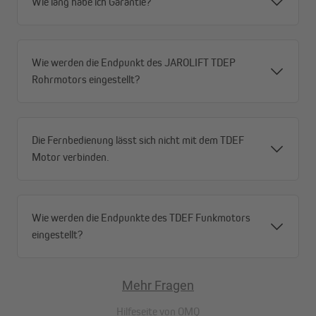
Wie lang habe ich Garantie?
Wie werden die Endpunkt des JAROLIFT TDEP
Rohrmotors eingestellt?
Die Fernbedienung lässt sich nicht mit dem TDEF
Motor verbinden.
Wie werden die Endpunkte des TDEF Funkmotors
eingestellt?
Mehr Fragen
Wir benötigen deine Zustimmung, um den
Hilfeseite von
OMQ