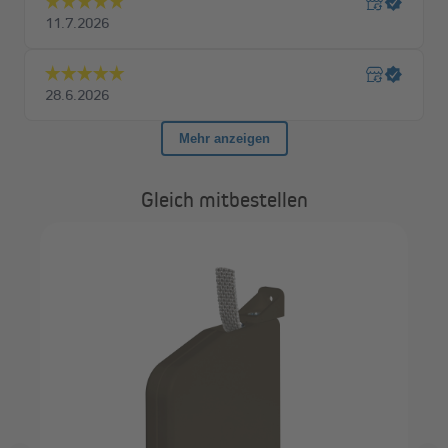
Gleich mitbestellen
r |
JA
Ein
Gu