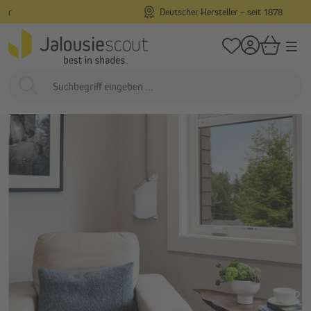
Deutscher Hersteller – seit 1878
alt springen
/
/
Startseite
Smart Home & Motorisierung
Gurtwickler
Mechanische Gu