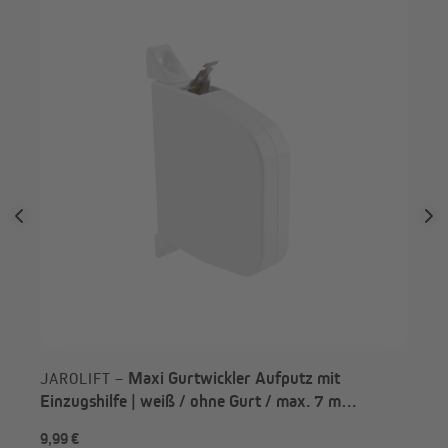
r |
JA
Kun
Maxi Gurtwickler Aufputz mit
JAROLIFT –
Einzugshilfe | weiß / ohne Gurt / max. 7 m
Gurtaufnahme
9,99 €
13,