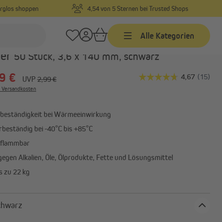
orglos shoppen
4,54 von 5 Sternen bei Trusted Shops
Alle Kategorien
Art.-Nr.:
10053114
der
50 Stück, 3,6 x 140 mm, schwarz
9 €
Zeitschaltuhren
UVP
2,99 €
. Versandkosten
Kabelgebundene
Zeitschaltuhren mit
Funkempfänger
eständigkeit bei Wärmeeinwirkung
Funk Zeitschaltuhren
beständig bei -40°C bis +85°C
Zeitschaltuhr Zubehör
tflammbar
egen Alkalien, Öle, Ölprodukte, Fette und Lösungsmittel
s zu 22 kg
Garagentorantriebe
ung
Garagentorantrieb Zubehör
be: schwarz