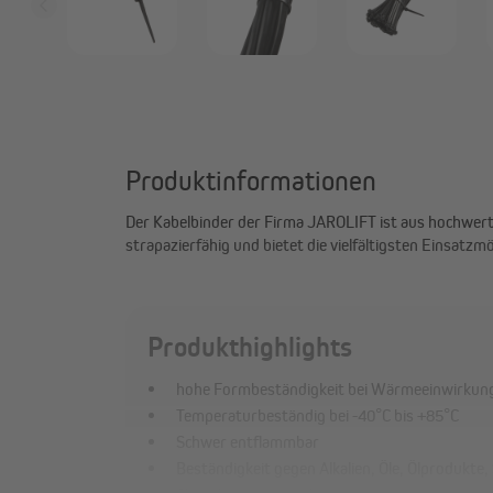
Produktinformationen
Der Kabelbinder der Firma JAROLIFT ist aus hochwert
Kabelbinder beispielsweise zur Befestigung deiner
strapazierfähig und bietet die vielfältigsten Einsatz
Produkthighlights
hohe Formbeständigkeit bei Wärmeeinwirkun
Temperaturbeständig bei -40°C bis +85°C
Schwer entflammbar
Beständigkeit gegen Alkalien, Öle, Ölprodukte