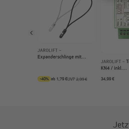
toren TDEP
JAROLIFT –
Expanderschlinge mit
T
JAROLIFT –
Kunststoffhaken (Typ nach
KN4 / inkl.
Wahl)
Hutschienena
-40%
ab 1,79 €
34,99 €
UVP
2,99 €
Jetz