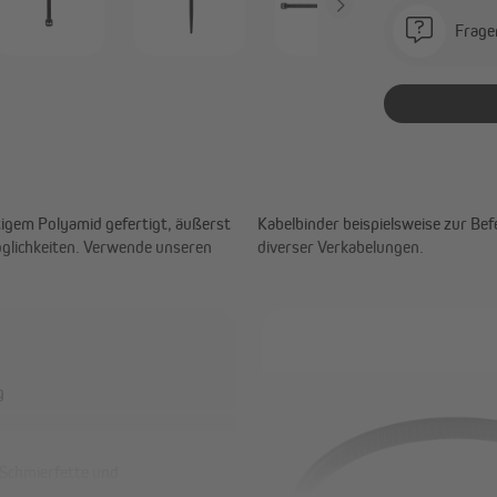
Frage
igem Polyamid gefertigt, äußerst
 Balkontücher oder zur Sicherung
möglichkeiten. Verwende unseren
diverser Verkabelungen.
g
, Schmierfette und