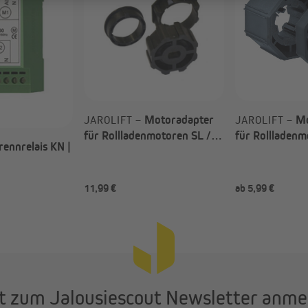
Motoradapter
Mo
JAROLIFT –
JAROLIFT –
für Rollladenmotoren SL /
für Rollladen
rennrelais KN |
JM | SLAO6035 / SW60
/ TDEF (Typ n
Achtkantwelle
usführung
11,99 €
ab 5,99 €
t zum Jalousiescout Newsletter anme