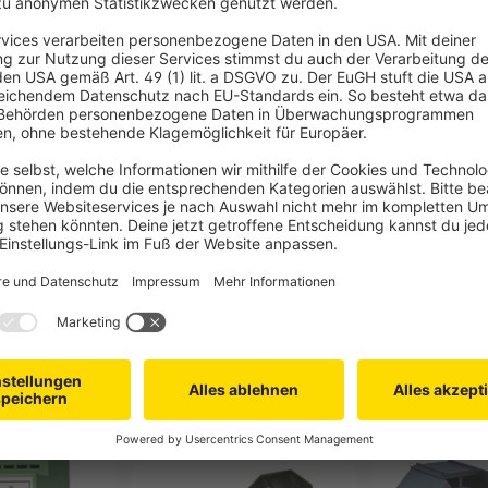
-Vorteilspack in den Farben natur,
40 mm. Durch die hohe
rs schwere Objekte sicher und
Gleich mitbestellen