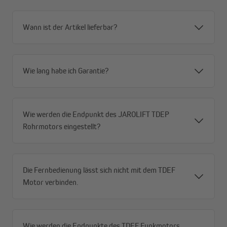
Alle Vorteile auf einen Blick:
Antriebe für Rollladenwellen SW 40 & SW 60
Wann ist der Artikel lieferbar?
perfekt auch für kleinere Rollläden
integrierter Funkempfänger: bequeme Steuerung
passt zu allen Fernbedienungen und Sendern von
Wie lang habe ich Garantie?
JULIUS MAYER
Hochleistungs-Wechselstrom-Asynchronmotor mit
integriertem Überhitzungsschutz garantiert Leistung
& Zuverlässigkeit
Wie werden die Endpunkt des JAROLIFT TDEP
3-Stufiges Hochleistungs-Planetengetriebe sorgt für
Rohrmotors eingestellt?
nahezu geräuschloses Auf- und Zufahren des
Rollladensystems
millionenfach bewährtes Endschaltersystem, das
punktgenau stoppt: Kein Nachjustieren nötig!
Die Fernbedienung lässt sich nicht mit dem TDEF
umfangreiches Zubehör
Motor verbinden.
einfache Montage
Wie werden die Endpunkte des TDEF Funkmotors