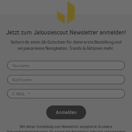
Jetzt zum Jalousiescout Newsletter anmelden!
Sichere dir einen 5€-Gutschein für deine erste Bestellung und
verpasse keine Neuigkeiten, Trends & Aktionen mehr.
Fit für den Außeneinsatz
Von schlechtem Wetter lassen unsere Motoren sich die Laune
Anmelden
nicht verderben! Die JM-Funkmotoren sind im Rollladenkasten
allseitig gegen Spritzwasser und Kondenswasser geschützt,
Mit deiner Anmeldung zum Newsletter akzeptierst du unsere
entsprechend der Schutzart "IP44". Somit sind sie für
Datenschutzbestimmungen
. Du kannst den Newsletter jederzeit und kostenfrei