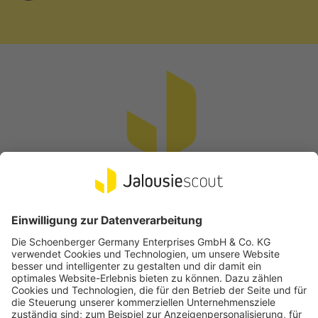
Welche Motorstärke benötige ich?
Die Zugkraft des Motors muss ausreichen, um das Gewicht der
Rollladenlamellen beim Hoch- und Runterfahren zu bewegen. Um
die für dich passende Zugkraft zu bestimmen, gehe wie folgt vor:
bestimme das Material deiner Rollladenlamellen (Aluminium,
Kunststoff oder Holz)
messe die Rollladenfläche im ausgefahrenen Zustand (Länge
mal Breite in Meter)
wähle den passenden Motor aus folgender Tabelle:
Vertrag widerrufen
Beliebte Kategorien