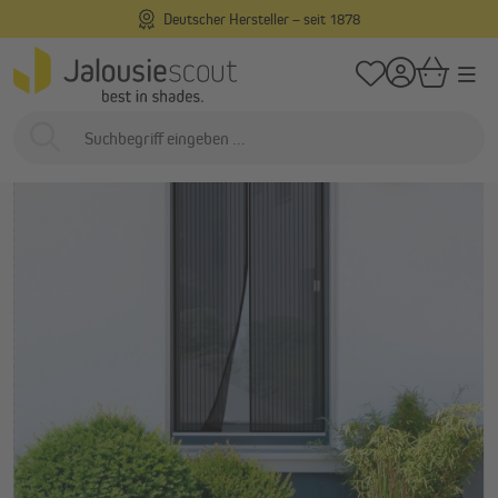
Deutscher Hersteller – seit 1878
alt springen
/
/
Startseite
Außenliegend
Insektenschutz
Fliegengitter für Türen