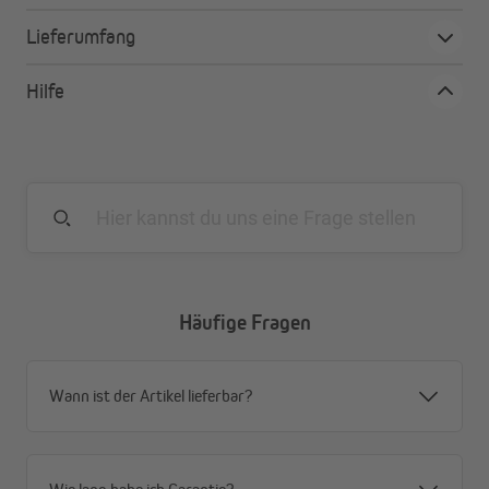
Einfache Montage ohne Bohren. Das Klettband ist
Lieferumfang
bereits eingefasst, du musst nur noch das Klebeband
am Türrahmen anbringen.
Hilfe
Ideal für Kinder und Haustiere
Die Magnet-Fliegengitter-Tür öffnet und schließt sich
von selbst. So kommen Kinder und Haustiere einfach
rein und raus.
Zuverlässig und pflegeleicht
Das Material der Magnet-Fliegengitter-Tür ist sehr
engmaschig gewebt und bei 30° in der Maschine
waschbar.
Häufige Fragen
Wann ist der Artikel lieferbar?