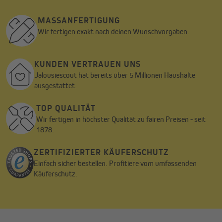
MASSANFERTIGUNG
Wir fertigen exakt nach deinen Wunschvorgaben.
KUNDEN VERTRAUEN UNS
Jalousiescout hat bereits über 5 Millionen Haushalte
ausgestattet.
Easy Montage ohne Bohren und Schrauben: schneller
geht’s nicht
TOP QUALITÄT
Du bringst die Tür einfach, werkzeuglos und zeitsparend per
Wir fertigen in höchster Qualität zu fairen Preisen - seit
Klebemontage an – ideal nicht nur in Mietwohnungen. Das
1878.
Klettband ist bereits in der Magnet-Fliegengitter-Tür eingefasst.
Du musst lediglich das dazugehörige Klett-Klebeband aufkleben
ZERTIFIZIERTER KÄUFERSCHUTZ
und kannst den Insektenschutz im Handumdrehen aufhängen.
Einfach sicher bestellen. Profitiere vom umfassenden
Hast du eine Holztür, verwendest du stattdessen Reißnägel.
Käuferschutz.
Auch diese sind im Lieferumfang enthalten. Schütze dich vor
Insekten und kaufe jetzt die Magnet-Fliegengitter-Tür!