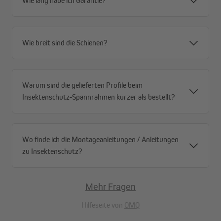
Wie lang habe ich Garantie?
Wie breit sind die Schienen?
Warum sind die gelieferten Profile beim
Insektenschutz-Spannrahmen kürzer als bestellt?
Wo finde ich die Montageanleitungen / Anleitungen
zu Insektenschutz?
Das Netz ist aus einem besonders engmaschigen Polyesterstoff
hergestellt. So haben auch die kleinsten Krabbeltierchen keine
Chance, es sich in deinem Zuhause gemütlich zu machen. Für das
Mehr Fragen
Gewebe spricht außerdem, dass es sehr stabil und pflegeleicht
bei 30°C in der Maschine waschbar ist. Du kannst bei der
Hilfeseite von
OMQ
Magnet-Fliegengitter-Tür aus zehn verschiedenen Größen