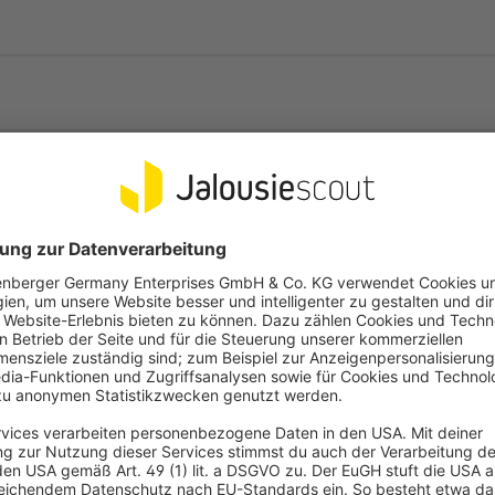
 optional Expander und
lresistent
en unseres HDPE-Gewebes!