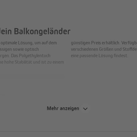
ein Balkongeländer
 optimale Lösung, um auf dem
ngeländer-Bespannung zudem in
ässigen sowie optisch
Anspruch und Einsatzort
rgen. Das Polyethylentuch
eine passende Lösung findest.
e hohe Stabilität und ist zu einem
utz
rfekt für viele Arten von
Mehr anzeigen
nd Zäune.
g
 hochwertige Verarbeitung.