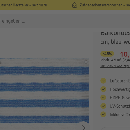
utscher Hersteller – seit 1878
Zufriedenheitsversprechen – s
nnungen
JAROLIFT
Balkonbe
cm, blau-w
nsektenschutz
Rollladen
10,
-45%
Insektenschutz nach Maß
Vorbaurollladen nach Maß
Inhalt:
4.5 m²
(2,4
Insektenschutz in
Rollladenpanzer nach Maß
Inkl. 20% MwSt. zzgl
Standardgrößen
Außenjalousien nach Maß
Fliegengitter für Türen
Alle anzeigen
Luftdurchlä
Alle anzeigen
Hochwertig
HDPE-Gewe
ergolen
Sonnenschirme
UV-Schutzfa
Pergola mit Lamellendach
Mittelmastschirme
Inklusive 2
Pergola-Zubehör
Ampelschirme
Sonnenschirmständer