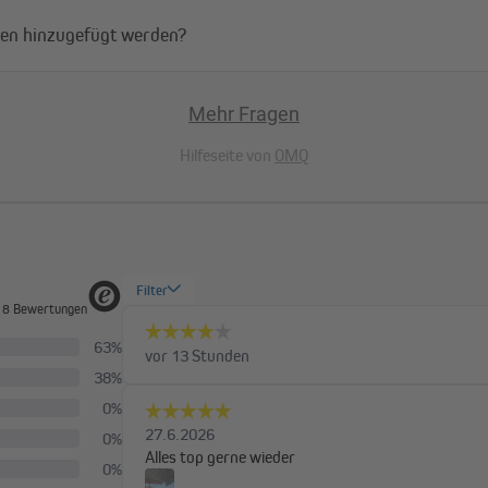
en hinzugefügt werden?
Mehr Fragen
Hilfeseite von
OMQ
 im Vergleich
 Balkonbespannung
Polyester / wasserdicht
wasserdicht (bis zu einer Wassersä
PU-beschichtetes Polyestergewebe /
antibakteriell beschichtet, imprägni
UV-Strahlung
blockiert ca. 100% der UV-Strahlung