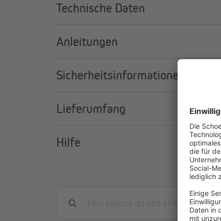
Verwende das mitgelieferte Seil oder bestelle
Technische Daten
Kabelbinder dazu
Atmungsaktiv, schnelltrocknend und schimme
Anleitungen
Überzeuge dich von den Materialeigenschaft
Sicherheitsinformationen
Lieferumfang
Hilfe