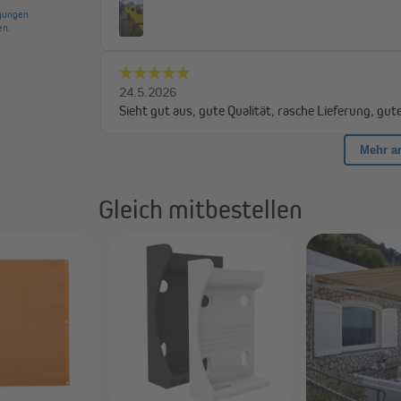
waschbar bei 30 °C
1x Segel
24 m
1x Befestigungsseil | 24 m
Gleich mitbestellen
Hochwertiger, dekor
Balkongeländer
Die Balkongeländer-Bespannung ist
dekoratives Gestaltungselement fü
Terasse und Co. farbenfroh erstra
Säume ohne Fransen und die hohe 
Lebensdauer. Dank des grobmasch
werden Wärmestaus vermieden und 