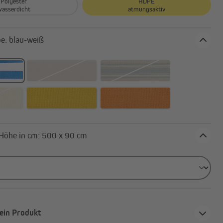
Polyester
HDPE
wasserdicht
atmungsaktiv
Stofffarbe: blau-weiß
Außenrollos | Senkrechtmarkisen
Breite x Höhe in cm: 500 x 90 cm
ein Produkt