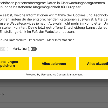
Häufige Fragen
nbespannung vorhanden?
en?