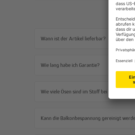
Wann ist der Artikel lieferbar?
Wie lang habe ich Garantie?
Wie viele Ösen sind im Stoff bei der Balko
Kann die Balkonbespannung gereinigt werd