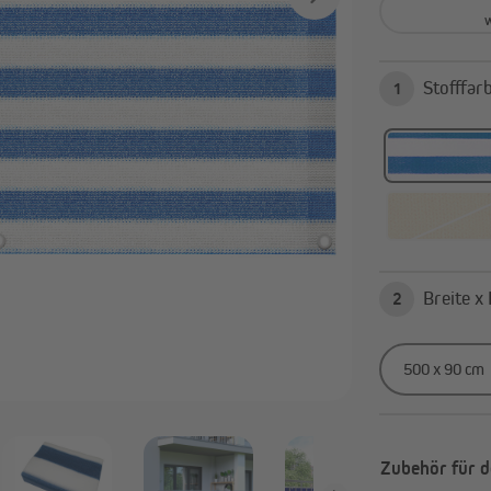
Alle anzeigen
1
avillons & Zelte
Sichtschutz
Faltpavillons und Steckpavillons
Balkonbespannungen
Heizstrahler
Sichtschutzmatten
Pavillon Zubehör & Ersatzteile
Sichtschutzstreifen
Alle anzeigen
2
Zubehör für d