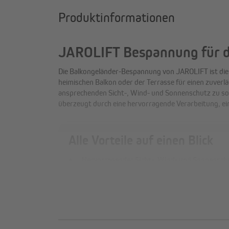
Produktinformationen
JAROLIFT Bespannung für d
Die Balkongeländer-Bespannung von JAROLIFT ist die
günstigen Preis erhältlich. Verfügbar ist die Balko
heimischen Balkon oder der Terrasse für einen zuverl
verschiedenen Größen und Stoffdesigns, sodass du für jeden 
ansprechenden Sicht-, Wind- und Sonnenschutz zu so
überzeugt durch eine hervorragende Verarbeitung, ein
Alle Vorteile auf einen Blick
Hervorragender Sicht-, Wind- und Sonnensch
Die JAROLIFT Balkonbespannung eignet sich pe
Balkonen, Terrassen sowie andere Geländer u
Besonders witterungsbeständig und langlebi
Wir setzen auf leistungsstarkes Material und
Einfach zu montieren