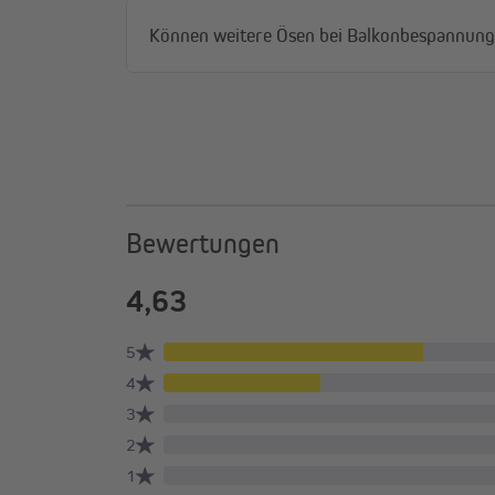
Können weitere Ösen bei Balkonbespannung
HDPE- und Polyesterbespannung
Bewertungen
HDPE / atmungsaktiv
Stofftyp
atmungsaktiv
Material
HDPE / 180 g pro m²
Stoff-Eigenschaften
schimmelresistent
UV-Schutz
blockiert ca. 90% der 