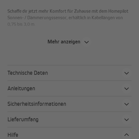
Schaffe dir jetzt mehr Komfort für Zuhause mit dem Homepilot
Sonnen- / Dämmerungssensor, erhältlich in Kabellängen von
0,75 bis 3,0 m.
Mehr anzeigen
Deine Vorteile auf einen Blick
passend für RolloTron Gurtwickler und
Zeitschaltuhren
Technische Daten
automatische, helligkeitsabhängige
Rollladensteuerung
Anleitungen
flexibel einsetzbar, verschiedene Längen erhältlich
einfache Befestigung am Fenster mit Saugnapf
Sicherheitsinformationen
Lieferumfang
Hilfe