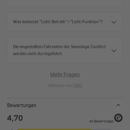
Erkennt der Homepilot Sonnensensor im Sommer starke
Sonneneinstrahlung, fährt er automatisch die Rollläden
herunter – das hält die Räume kühl und spart Energie, die sonst
Was bedeutet "Licht-Betrieb" / "Licht-Funktion"?
für Ventilatoren oder Klimaanlagen aufgewendet werden
müsste. Im Winter tut der Sensor das Gleiche bei einsetzender
Dämmerung – die heruntergelassenen Rollläden wirken wie ein
Wärmepolster und sparen so Heizenergie.
Die eingestellten Fahrzeiten der Sevenlogic Comfort
werden nicht durchgeführt.
Einfache Montage per Saugnapf
Die Befestigung erfolgt ganz einfach am Fenster mit Saugnapf.
Mehr Fragen
Hilfeseite von
OMQ
Bewertungen