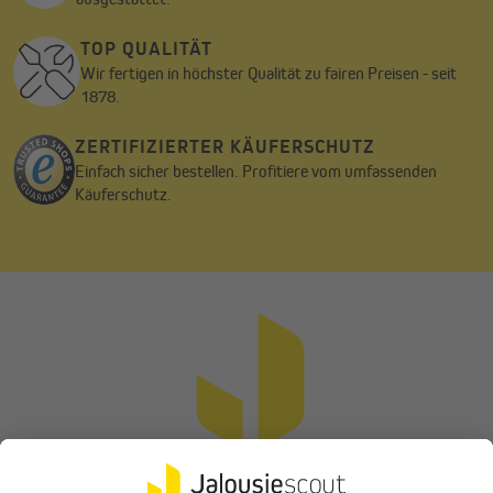
TOP QUALITÄT
Wir fertigen in höchster Qualität zu fairen Preisen - seit
1878.
ZERTIFIZIERTER KÄUFERSCHUTZ
Einfach sicher bestellen. Profitiere vom umfassenden
Käuferschutz.